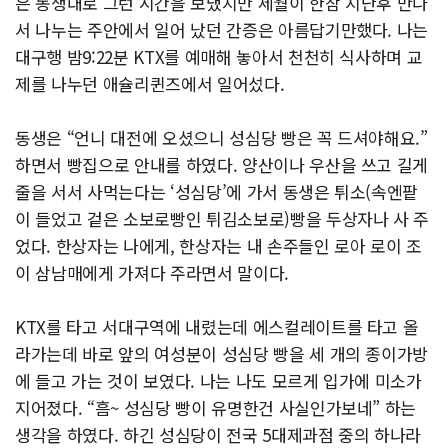
은 동생대로 그런 시간을 보냈지만 세월이 한참 지난후 만나
서 나누는 주안에서 일어 났던 간증은 아름답기만했다. 나는
대구행 밤9:22분 KTX를 예매해 놓아서 천천히 식사하며 교
제를 나누던 애슐리퀸즈에서 일어섰다.
동생은 “언니 대전에 오셨으니 성심당 빵은 꼭 드셔야해요.”
하면서 빵집으로 안내를 하였다. 양산이나 우산을 쓰고 길게
줄을 서서 사먹는다는 ‘성심당’에 가서 동생은 튀소(속엔팥
이 들었고 겉은 소보로빵인 튀김소보로)빵을 두상자나 사 주
었다. 한상자는 나에게, 한상자는 내 손주들인 로아 로이 조
이 삼남매에게 가져다 주라면서 말이다.
KTX를 타고 서대구역에 내렸는데 에스컬레이트를 타고 올
라가는데 바로 앞의 여성분이 성심당 빵을 세 개의 종이가방
에 들고 가는 것이 보였다. 나는 나도 모르게 입가에 미소가
지어졌다. “흠~ 성심당 빵이 유명한건 사실인가보네” 하는
생각을 하였다. 하긴 성심당이 전국 5대제과점 중의 하나라