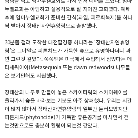
점심을 먹고 임마누엘교회로 가서 먼저 예배를 드렸다. 임마
누엘교회는 아담하고 실용적으로 잘 지어진 교회였다. 예배
후에 임마누엘교회가 준비한 간식(과일, 피로회복제)을 하나
씩 받아서 장태산자연휴양림으로 출발했다.
30분쯤 걸려 도착한 대전팔경중 하나라는 ‘장태산자연휴양
림’은 그야말로 피톤치드가 가득한 숲으로 유명하다더니 과
연 그런것 같았다. 쭉쭉뻗은 미국에서 수입해서 심었다는 메
타세쿼이아(Metasequoia 또는 dawn redwoods) 나무들
은 보기만해도 시원했다.
장태산의 나무로 만들어 놓은 스카이타워와 스카이웨이를
올라가서 숲을 바라보는 기분도 아주 상쾌했다. 우리는 시간
이 많지 않아서 장태산자연휴양림의 일부만 둘러보았지만
피톤치드(phytoncide)가 가득한 좋은공기를 마시면서 걷
는것만으로도 충분히 힐링이 되는것 같았다.