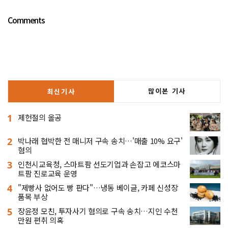
Comments
많이본 기사
최신기사
1
제헌절의 올공
2
박나래 협박한 전 매니저 구속 송치…'매출 10% 요구'
혐의
3
인천시교육청, 스마트팜 선도기업과 손잡고 에코스마
트팜 진로교육 운영
4
"제빵사 없어도 빵 판다"…냉동 베이글, 카페 신성장
품목 부상
5
장윤정 모친, 투자사기 혐의로 구속 송치…지인 수천
만원 편취 의혹