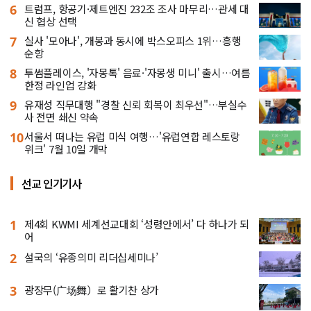
6
트럼프, 항공기·제트엔진 232조 조사 마무리…관세 대
신 협상 선택
7
실사 '모아나', 개봉과 동시에 박스오피스 1위…흥행
순항
8
투썸플레이스, '자몽톡' 음료·'자몽생 미니' 출시…여름
한정 라인업 강화
9
유재성 직무대행 "경찰 신뢰 회복이 최우선"…부실수
사 전면 쇄신 약속
10
서울서 떠나는 유럽 미식 여행…'유럽연합 레스토랑
위크' 7월 10일 개막
선교 인기기사
1
제4회 KWMI 세계선교대회 ‘성령안에서’ 다 하나가 되
어
2
설국의 ‘유종의미 리더십세미나’
3
광장무(广场舞）로 활기찬 상가