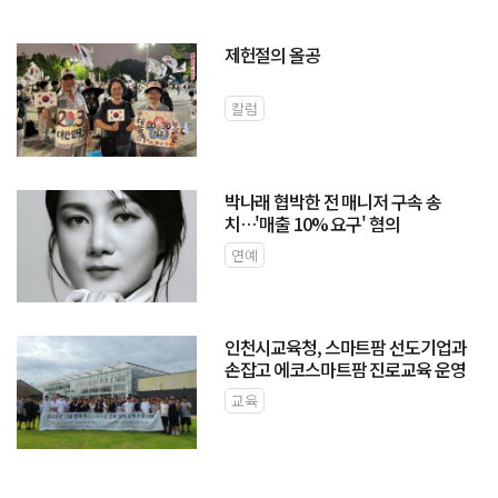
제헌절의 올공
칼럼
박나래 협박한 전 매니저 구속 송
치…'매출 10% 요구' 혐의
연예
인천시교육청, 스마트팜 선도기업과
손잡고 에코스마트팜 진로교육 운영
교육