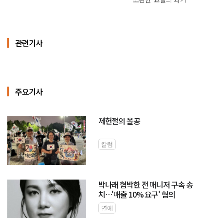
관련기사
주요기사
제헌절의 올공
칼럼
박나래 협박한 전 매니저 구속 송
치…'매출 10% 요구' 혐의
연예