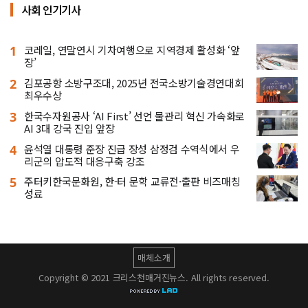
사회 인기기사
1
코레일, 연말연시 기차여행으로 지역경제 활성화 ‘앞
장’
2
김포공항 소방구조대, 2025년 전국소방기술경연대회
최우수상
3
한국수자원공사 ‘AI First’ 선언 물관리 혁신 가속화로
AI 3대 강국 진입 앞장
4
윤석열 대통령 준장 진급 장성 삼정검 수역식에서 우
리군의 압도적 대응구축 강조
5
주터키한국문화원, 한-터 문학 교류전·출판 비즈매칭
성료
매체소개
Copyright © 2021 크리스천매거진뉴스. All rights reserved.