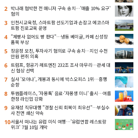
2
박나래 협박한 전 매니저 구속 송치…'매출 10% 요구'
혐의
3
인천시교육청, 스마트팜 선도기업과 손잡고 에코스마
트팜 진로교육 운영
4
"제빵사 없어도 빵 판다"…냉동 베이글, 카페 신성장
품목 부상
5
장윤정 모친, 투자사기 혐의로 구속 송치…지인 수천
만원 편취 의혹
6
트럼프, 항공기·제트엔진 232조 조사 마무리…관세 대
신 협상 선택
7
실사 '모아나', 개봉과 동시에 박스오피스 1위…흥행
순항
8
투썸플레이스, '자몽톡' 음료·'자몽생 미니' 출시…여름
한정 라인업 강화
9
유재성 직무대행 "경찰 신뢰 회복이 최우선"…부실수
사 전면 쇄신 약속
10
서울서 떠나는 유럽 미식 여행…'유럽연합 레스토랑
위크' 7월 10일 개막