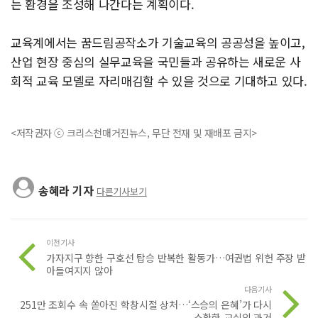
는 환경을 조성해 나간다는 계획이다.
교육계에서는 꿈드림공작소가 기술교육의 공공성을 높이고,
산업 현장 중심의 실무교육을 국민들과 공유하는 새로운 사
회적 교육 모델로 자리매김할 수 있을 것으로 기대하고 있다.
<저작권자 ⓒ 크리스천매거진뉴스, 무단 전재 및 재배포 금지>
송혜라 기자
다른기사보기
이전기사
가자지구 향한 구호선 탑승 반복한 활동가…여권법 위헌 주장 받
아들여지지 않아
다음기사
251만 조회수 속 쏟아진 학창시절 상처…‘스승의 은혜’가 다시
소환한 교실의 과거