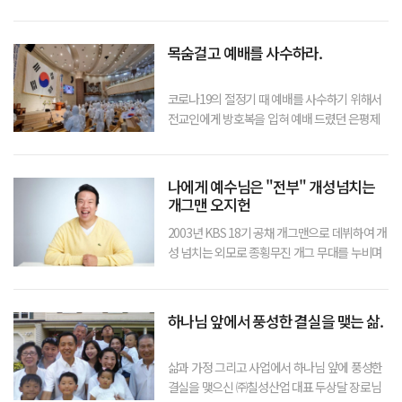
그 삶에 역사하시는 하나님을 듣기 위해 본지가
만나보았다.▲ 명동신상사파 신상현 두목과 김
철목사 Q. 인사 부탁드립니다.A. 안녕하세요! 저
목숨걸고 예배를 사수하라.
는 1965년~198
코로나19의 절정기 때 예배를 사수하기 위해서
전교인에게 방호복을 입혀 예배 드렸던 은평제
일교회 심하보 목사님과 인터뷰 입니다.▲ 코로
나 19 절정기 때 예배모습 사진제공: 은평제일
교회Q. 코로나19 절정기에 방호복을 입고 예배
나에게 예수님은 "전부" 개성넘치는
드리셨다고요?A. 방호복은 병원의 의
개그맨 오지헌
2003년 KBS 18기 공채 개그맨으로 데뷔하여 개
성 넘치는 외모로 종횡무진 개그 무대를 누비며
이름을 알리고 있는 만능 엔터테이너 개그맨 오
지헌 박상미 부부와 인터뷰입니다.▲ 개그맨 오
지헌 박상미 부부와 MC 개그우먼 김선
하나님 앞에서 풍성한 결실을 맺는 삶.
삶과 가정 그리고 사업에서 하나님 앞에 풍성한
결실을 맺으신 ㈜칠성산업 대표 두상달 장로님