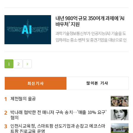
를 보장하기 위해 ‘2021년 국가건강검진’ 기간을
내년 6월까지 한시적으로 연장한다.이에 따라 코
로나19 백신 접종이 보다 신속히 이뤄지면서, 연
내년 980억 규모 350여개 과제에 ‘AI
장된 기간 동안 방역지침을 준
바우처’ 지원
과학기술정보통신부가 인공지능(AI) 기술을 도
입하려는 중소·벤처 및 중견기업을 대상으로 인
공지능 솔루션이나 서비스 활용을 지원하는
‘2022년 AI 바우처’ 지원 사업을 시작한다.내년
도 사업은 총 980억 규모로 350개 내외 과제를
1
2
선정한다. 사업기간은 내년 4월부터
많이본 기사
최신기사
1
제헌절의 올공
2
박나래 협박한 전 매니저 구속 송치…'매출 10% 요구'
혐의
3
인천시교육청, 스마트팜 선도기업과 손잡고 에코스마
트팜 진로교육 운영