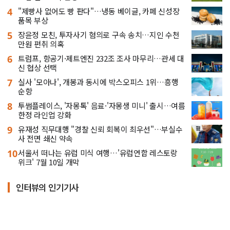
4
"제빵사 없어도 빵 판다"…냉동 베이글, 카페 신성장
품목 부상
5
장윤정 모친, 투자사기 혐의로 구속 송치…지인 수천
만원 편취 의혹
6
트럼프, 항공기·제트엔진 232조 조사 마무리…관세 대
신 협상 선택
7
실사 '모아나', 개봉과 동시에 박스오피스 1위…흥행
순항
8
투썸플레이스, '자몽톡' 음료·'자몽생 미니' 출시…여름
한정 라인업 강화
9
유재성 직무대행 "경찰 신뢰 회복이 최우선"…부실수
사 전면 쇄신 약속
10
서울서 떠나는 유럽 미식 여행…'유럽연합 레스토랑
위크' 7월 10일 개막
인터뷰의 인기기사