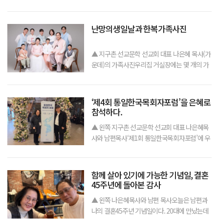
을 찾아 태권도를 통한 문화선교 사역을 펼쳤다.
이번 해외 단기 선교는 지난 12일부터 16일까지
5일간 진행됐다.이번 사역은 태권도를 매개로 신
난망의생일날과 한복가족사진
앙 메시지와 문화적 요소를 결합한 기독교
▲ 지구촌 선교문학 선교회 대표 나은혜 목사(가
운데)의 가족사진우리집 거실장에는 몇 개의 가
족사진 액자가 놓여 있다. 물론 사진을 찍은 연도
가 다른 사진들이다. 결혼후에 찍은 첫 가족사진
은 첫아들을 낳아 백일을 맞았을 때 찍은 사진이
‘제4회 통일한국목회자포럼’을 은혜로
다. 두식구로 시작해서 세식구가 된
참석하다.
▲ 왼쪽 지구촌 선교문학 선교회 대표 나은혜목
사와 남편목사‘제1회 통일한국목회자포럼’에 우
리 부부가 홍보영상을 찍은 것이 엇그제 같은데
벌써 올해로 4회가 되었다. 하지만 이번에 열리
는 ‘통일한국목회자포럼’에 나는 참석을 못할 수
함께 살아 있기에 가능한 기념일, 결혼
도 있었다. 우리 교회에 해결해야 할 아
45주년에 돌아본 감사
▲ 왼쪽 나은혜목사와 남편 목사오늘은 남편과
나의 결혼45주년 기념일이다. 20대에 만났는데