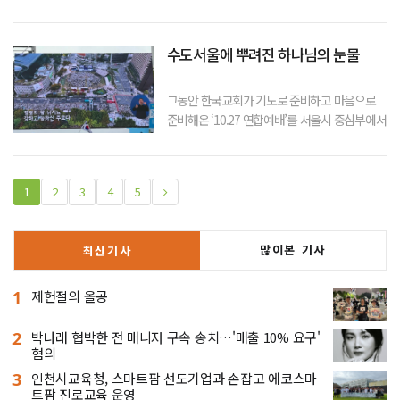
일정으로 해외에 다녀 와야 하기 때문에 집안정
리를 해 놓고 가려는 것이다. 나에게 언제부터 여
행 떠나기전에 이처럼 집안정리를 철저히 하는
수도서울에 뿌려진 하나님의 눈물
습관이 붙었는지는 딱히 기억은 나지
그동안 한국교회가 기도로 준비하고 마음으로
준비해온 ‘10.27 연합예배’를 서울시 중심부에서
드리는 날이다. 주일이지만 오전에 일찍 본교회
서 예배를 드리고 오는 성도들이 있겠고 멀리 지
방에서 오는 성도들은 연합예배에 참석하여 주
1
2
3
4
5
일예배를 드리게 될 것이다. 그런데 바
많이본 기사
최신기사
1
제헌절의 올공
2
박나래 협박한 전 매니저 구속 송치…'매출 10% 요구'
혐의
3
인천시교육청, 스마트팜 선도기업과 손잡고 에코스마
트팜 진로교육 운영