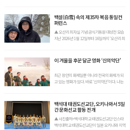
데 안오세요?” 나는 화들짝 놀랐다. “깜박했구나
어제만 해도 생각하고 있었는데...” 그러자 딸은
“지금이라도 오시면 30분은 하실 수 있으니까
백설(白雪) 속의 제35차 복음 통일컨
얼른 오세요.” 나는 지난 달부터
퍼런스
▲ 오산리 최자실 기념 금식기동원 대성전 모습
지난 2026년 1월 12일부터 16일까지 ‘오산리 최
자실 기념 금식 기도원’에서 ‘제35차 복음 통일
컨퍼런스’가 ‘에스더기도운동’주관으로 열렸다.
<분단 81주년 ‘내 민족을 내게 주소서’> 라는 강
이 겨울을 후꾼 달군 영화 ‘신의악단’
단 측면에 붙
최근 장안의 화제일뿐 아니라 전국의 화제가 되
고 있는 영화가 있다. 바로 ‘신의악단’이다. 나는
남편과 함께 대구 롯데시네마에서 이 영화를 보
았다. 조조 상영 인데도 20여명의 관객이 영화를
함께 보았다. 보통 조조 상영하는 영화는 대여섯
백석대 태권도선교단, 오키나와서 5일
명 정도가 보거나 한명도 없을때
간 문화선교 활동 전개
▲ 사진출처=백석대학교 태권도선교단 인스타
백석대학교 태권도선교단이 일본 오키나와 지역