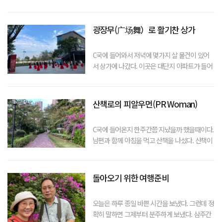
구일까? 나는 의아했다. 남편이 그런 나에게 얼
른 해명을 했다. “아~ 좀전에 엘리베이터안에서
만난 이웃분인데 우리집에 오겠다고 했었어.”나
광장무(广场舞）로 활기찬 상가
는 “아, 그래요? 어쩐 일로 이른
C국에 들어와서 저녁에 몇가지 살 물건이 있어
서 상가에 나갔다. 이곳은 대단지 아파트가 들어
서면 반드시 종합상가가 들어선다. 우리가 머무
는 이곳에도 슈퍼를 비롯한 과일가게 야채시장
다양한 식당이 들어서고 병원및 영화관까지 있
산책로의 피알우먼(PR Woman)
는 제법 큰 상가이다. 지나가다 보니 상가 안
C국에 들어온지 한주간쯤 지났을까 했을때이다.
남편과 함께 아침을 먹고 산책을 나섰다. 산책이
라야 아파트 안의 산책로를 슬슬 걷는것이다. 그
런데 길 맞은편 쪽에서 빨강색 티셔츠를 입은 여
인이 환하게 웃으며 다가온다. 순간 나는 속으로
돌아오기 위한 여행준비
“저 주민이 나를 아는가보구나”라고
오늘은 하루 종일 바쁜 시간을 보냈다. 그런데 정
확히 말하면 그제부터 분주하게 보냈다. 삼주간