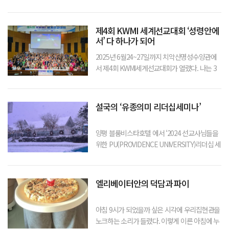
세월은 참 화살처럼 빠르게 지나갔다. 비교적 젊
어서 만난 우리는 결혼하고 10년 간은 티각태각
도 참 많이 했다. 성향이 완전히 다른 우리 두사
제4회 KWMI 세계선교대회 ‘성령안에
람은 매사에 서로 안맞을 수 밖에
서’ 다 하나가 되어
2025년 6월24~27일까지 치악산명성수양관에
서 제4회 KWMI세계선교대회가 열렸다. 나는 3
시간 걸려서 대구에서 원주고속터미날까지 갔
다. 원주터미널에는 수양관까지 데려다줄 차량
팀들이 마중나와 있었다. ▲ 왼쪽부터 선교문학
설국의 ‘유종의미 리더십세미나’
선교회 나은혜 목사와 동료들그간 비교적 자주
양평 블룸비스타호텔 에서 ‘2024 선교사님들을
위한 PU(PROVIDENCE UNIVERSITY)리더십 세
미나’인 ‘Dr.J. 로버트 클린턴의 유종의 미를 거두
는 리더십’이 열렸다. 세미나를 진행할 호텔은 전
에 현대에서 직원 연수원으로 사용하던 장소였
엘리베이터안의 덕담과 파이
다는데 나중에 리
아침 9시가 되었을까 싶은 시각에 우리집현관을
노크하는 소리가 들렸다. 이렇게 이른 아침에 누