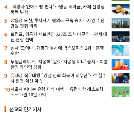
4
"제빵사 없어도 빵 판다"…냉동 베이글, 카페 신성장
품목 부상
5
장윤정 모친, 투자사기 혐의로 구속 송치…지인 수천
만원 편취 의혹
6
트럼프, 항공기·제트엔진 232조 조사 마무리…관세 대
신 협상 선택
7
실사 '모아나', 개봉과 동시에 박스오피스 1위…흥행
순항
8
투썸플레이스, '자몽톡' 음료·'자몽생 미니' 출시…여름
한정 라인업 강화
9
유재성 직무대행 "경찰 신뢰 회복이 최우선"…부실수
사 전면 쇄신 약속
10
서울서 떠나는 유럽 미식 여행…'유럽연합 레스토랑
위크' 7월 10일 개막
선교의 인기기사