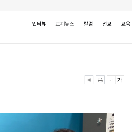
인터뷰
교계뉴스
칼럼
선교
교육