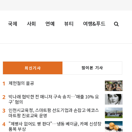
국제
사회
연예
뷰티
여행&푸드
많이본 기사
최신기사
1
제헌절의 올공
2
박나래 협박한 전 매니저 구속 송치…'매출 10% 요
구' 혐의
3
인천시교육청, 스마트팜 선도기업과 손잡고 에코스
마트팜 진로교육 운영
4
"제빵사 없어도 빵 판다"…냉동 베이글, 카페 신성장
품목 부상