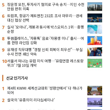
5
장윤정 모친, 투자사기 혐의로 구속 송치…지인 수천
만원 편취 의혹
6
트럼프, 항공기·제트엔진 232조 조사 마무리…관세
대신 협상 선택
7
실사 '모아나', 개봉과 동시에 박스오피스 1위…흥행
순항
8
투썸플레이스, '자몽톡' 음료·'자몽생 미니' 출시…여
름 한정 라인업 강화
9
유재성 직무대행 "경찰 신뢰 회복이 최우선"…부실
수사 전면 쇄신 약속
10
서울서 떠나는 유럽 미식 여행…'유럽연합 레스토랑
위크' 7월 10일 개막
선교 인기기사
1
제4회 KWMI 세계선교대회 ‘성령안에서’ 다 하나가
되어
2
설국의 ‘유종의미 리더십세미나’