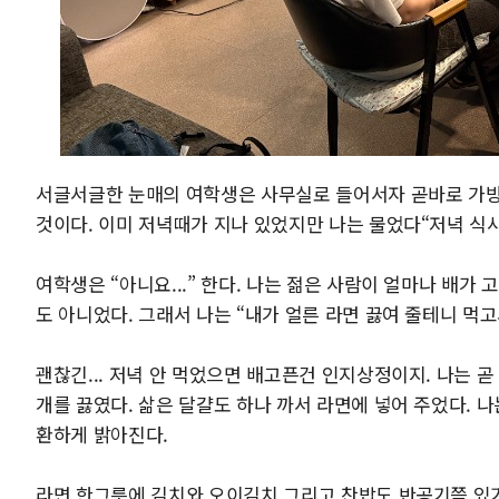
서글서글한 눈매의 여학생은 사무실로 들어서자 곧바로 가방
것이다. 이미 저녁때가 지나 있었지만 나는 물었다“저녁 식사
여학생은 “아니요...” 한다. 나는 젊은 사람이 얼마나 배가
도 아니었다. 그래서 나는 “내가 얼른 라면 끓여 줄테니 먹고
괜찮긴... 저녁 안 먹었으면 배고픈건 인지상정이지. 나는 
개를 끓였다. 삶은 달걀도 하나 까서 라면에 넣어 주었다. 
환하게 밝아진다.
라면 한그릇에 김치와 오이김치 그리고 찬밥도 반공기쯤 있기