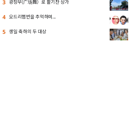
3
광장무(广场舞）로 활기찬 상가
4
오드리햅번을 추억하며...
5
생일 축하의 두 대상