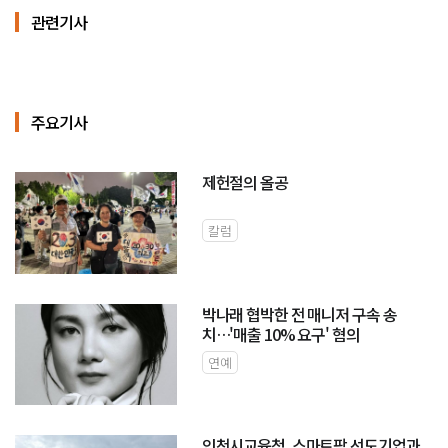
관련기사
주요기사
제헌절의 올공
칼럼
박나래 협박한 전 매니저 구속 송
치…'매출 10% 요구' 혐의
연예
인천시교육청, 스마트팜 선도기업과