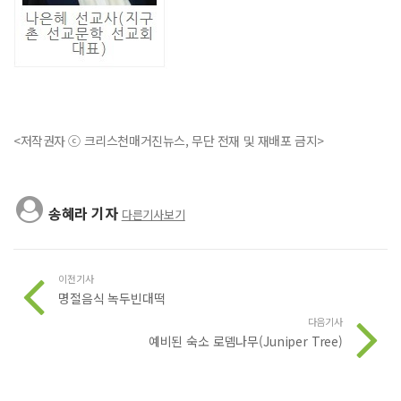
<저작권자 ⓒ 크리스천매거진뉴스, 무단 전재 및 재배포 금지>
송혜라 기자
다른기사보기
이전기사
명절음식 녹두빈대떡
다음기사
예비된 숙소 로뎀나무(Juniper Tree)