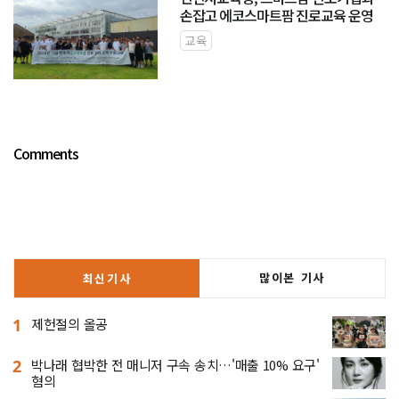
손잡고 에코스마트팜 진로교육 운영
교육
Comments
많이본 기사
최신기사
1
제헌절의 올공
2
박나래 협박한 전 매니저 구속 송치…'매출 10% 요구'
혐의