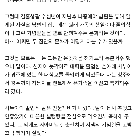
그런데 결혼생활 수십년이 지난후 나중에야 남편을 통해 알
게된 사실은 남편의 집안에선 원래 가족의 생일이나 졸업식
이나 그런 기념일들을 별로 안챙겨주는 문화라는 것이다.
아… 어쩌면 두 집안의 문화가 이렇게 다를 수가 있을까.
그것을 모르는 나는 그동안 온갖것을 챙기느라 동분서주 했
으니 말이다. 심지어 늦깍이로 대학을 졸업한 손아래 시누이
가 경주에 있는 한 대학교를 졸업하게 되었을때 나는 청주에
서 경주까지 자동차를 렌트해서 온가족을 이끌고 축하해주
러 갔다.
시누이의 졸업식 날은 진눈개비가 내렸다. 날이 몹시 추웠고
안좋았기에 따끈한 설렁탕을 점심으로 먹으면서 축하해 주
었다. 그 외에도 시아버님 칠순잔치며 시댁의 기념일을 꼬박
꼬박 챙기며 살았다.