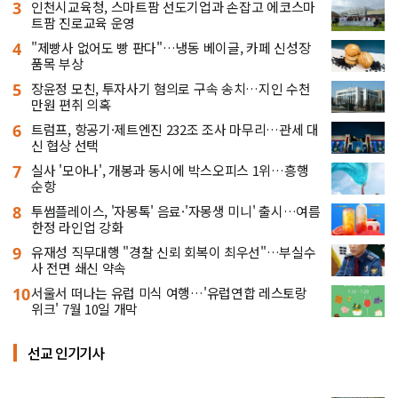
3
인천시교육청, 스마트팜 선도기업과 손잡고 에코스마
트팜 진로교육 운영
4
"제빵사 없어도 빵 판다"…냉동 베이글, 카페 신성장
품목 부상
5
장윤정 모친, 투자사기 혐의로 구속 송치…지인 수천
만원 편취 의혹
6
트럼프, 항공기·제트엔진 232조 조사 마무리…관세 대
신 협상 선택
7
실사 '모아나', 개봉과 동시에 박스오피스 1위…흥행
순항
8
투썸플레이스, '자몽톡' 음료·'자몽생 미니' 출시…여름
한정 라인업 강화
9
유재성 직무대행 "경찰 신뢰 회복이 최우선"…부실수
사 전면 쇄신 약속
10
서울서 떠나는 유럽 미식 여행…'유럽연합 레스토랑
위크' 7월 10일 개막
선교 인기기사