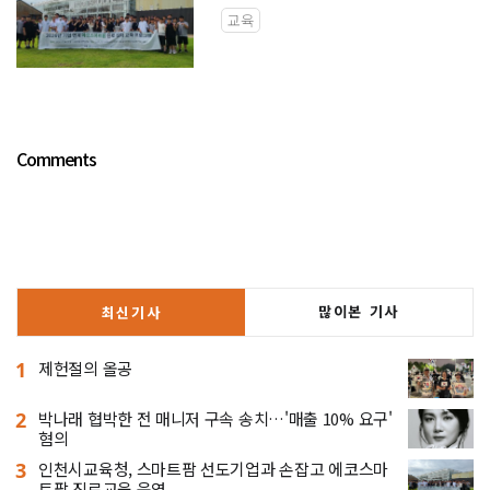
교육
Comments
많이본 기사
최신기사
1
제헌절의 올공
2
박나래 협박한 전 매니저 구속 송치…'매출 10% 요구'
혐의
3
인천시교육청, 스마트팜 선도기업과 손잡고 에코스마
트팜 진로교육 운영