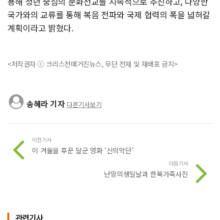
용해 청년 중심의 문화선교를 지속적으로 추진하고, 다양한
국가와의 교류를 통해 복음 전파와 국제 협력의 폭을 넓혀갈
계획이라고 밝혔다.
<저작권자 ⓒ 크리스천매거진뉴스, 무단 전재 및 재배포 금지>
송혜라 기자
다른기사보기
이전기사
이 겨울을 후꾼 달군 영화 ‘신의악단’
다음기사
난망의생일날과 한복가족사진
관련기사