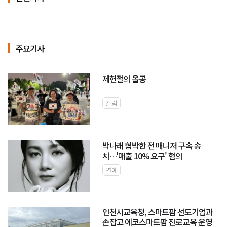
주요기사
제헌절의 올공
칼럼
박나래 협박한 전 매니저 구속 송
치…'매출 10% 요구' 혐의
연예
인천시교육청, 스마트팜 선도기업과
손잡고 에코스마트팜 진로교육 운영