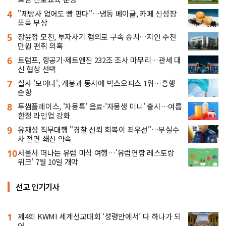
4
"제빵사 없어도 빵 판다"…냉동 베이글, 카페 신성장
품목 부상
5
장윤정 모친, 투자사기 혐의로 구속 송치…지인 수천
만원 편취 의혹
6
트럼프, 항공기·제트엔진 232조 조사 마무리…관세 대
신 협상 선택
7
실사 '모아나', 개봉과 동시에 박스오피스 1위…흥행
순항
8
투썸플레이스, '자몽톡' 음료·'자몽생 미니' 출시…여름
한정 라인업 강화
9
유재성 직무대행 "경찰 신뢰 회복이 최우선"…부실수
사 전면 쇄신 약속
10
서울서 떠나는 유럽 미식 여행…'유럽연합 레스토랑
위크' 7월 10일 개막
선교 인기기사
1
제4회 KWMI 세계선교대회 ‘성령안에서’ 다 하나가 되
어