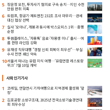
5
장윤정 모친, 투자사기 혐의로 구속 송치…지인 수천
만원 편취 의혹
6
트럼프, 항공기·제트엔진 232조 조사 마무리…관세
대신 협상 선택
7
실사 '모아나', 개봉과 동시에 박스오피스 1위…흥행
순항
8
투썸플레이스, '자몽톡' 음료·'자몽생 미니' 출시…여
름 한정 라인업 강화
9
유재성 직무대행 "경찰 신뢰 회복이 최우선"…부실
수사 전면 쇄신 약속
10
서울서 떠나는 유럽 미식 여행…'유럽연합 레스토랑
위크' 7월 10일 개막
사회 인기기사
1
코레일, 연말연시 기차여행으로 지역경제 활성화 ‘앞
장’
2
김포공항 소방구조대, 2025년 전국소방기술경연대
회 최우수상