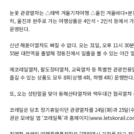
눈꽃 관광열차는 △태백 겨울기차여행 △울진 겨울바다+분천산
히, 울진과 완주로 가는 여행상품은 4인석‧2인석 등에서 
운영된다.
신년 해돋이열차도 빠질 수 없다. 오는 31일, 오후 11시 3
55분 대전역을 출발해 정동진에서 일출을 볼 수 있는 야간 
에코레일열차, 팔도장터열차, 교육열차 등 특별한 관광전용
즐길 수 있는 상품도 모두 8회(상행 4회, 하행 4회) 운행한다
또, 오는 성탄절을 맞아 동해산타열차와 백두대간 협곡열차 
코레일은 당초 정기휴일이던 관광열차를 24일(화)과 25일(수)
권은 모바일 앱 ‘코레일톡’과 홈페이지(www.letskorail.
최영철 코레일 여행플랫폼처장은 “연말연시 기차를 타고 전