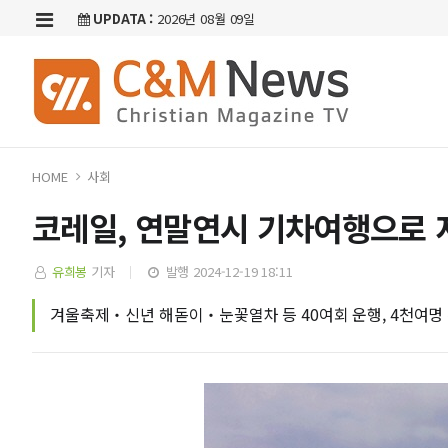
UPDATA :
2026년 08월 09일
HOME
사회
코레일, 연말연시 기차여행으로 
유희봉
기자
발행 2024-12-19 18:11
겨울축제‧신년 해돋이‧눈꽃열차 등 40여회 운행, 4천여명