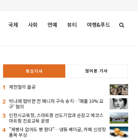
국제
사회
연예
뷰티
여행&푸드
많이본 기사
최신기사
1
제헌절의 올공
2
박나래 협박한 전 매니저 구속 송치…'매출 10% 요
구' 혐의
3
인천시교육청, 스마트팜 선도기업과 손잡고 에코스
마트팜 진로교육 운영
4
"제빵사 없어도 빵 판다"…냉동 베이글, 카페 신성장
품목 부상