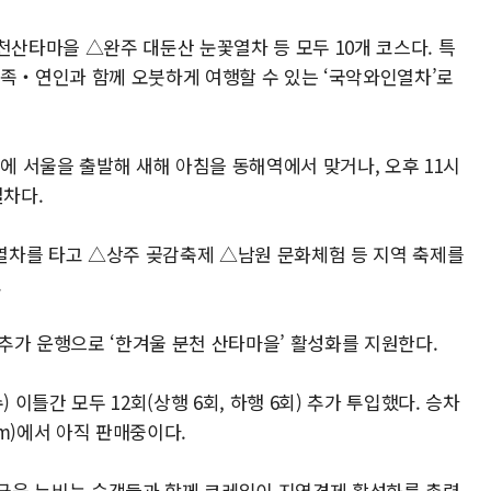
타마을 △완주 대둔산 눈꽃열차 등 모두 10개 코스다. 특
가족‧연인과 함께 오붓하게 여행할 수 있는 ‘국악와인열차’로
0분에 서울을 출발해 새해 아침을 동해역에서 맞거나, 오후 11시
열차다.
열차를 타고 △상주 곶감축제 △남원 문화체험 등 지역 축제를
.
추가 운행으로 ‘한겨울 분천 산타마을’ 활성화를 지원한다.
 이틀간 모두 12회(상행 6회, 하행 6회) 추가 투입했다. 승차
com)에서 아직 판매중이다.
국을 누비는 승객들과 함께 코레일이 지역경제 활성화를 총력