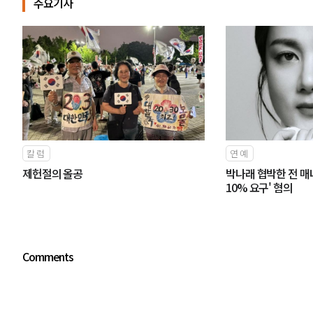
주요기사
칼럼
연예
제헌절의 올공
박나래 협박한 전 매
10% 요구' 혐의
Comments