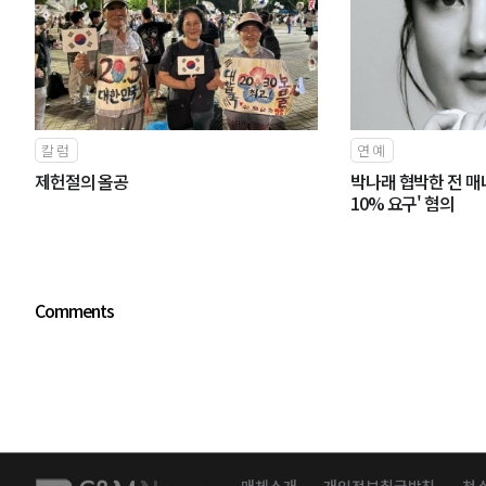
칼럼
연예
제헌절의 올공
박나래 협박한 전 매
10% 요구' 혐의
Comments