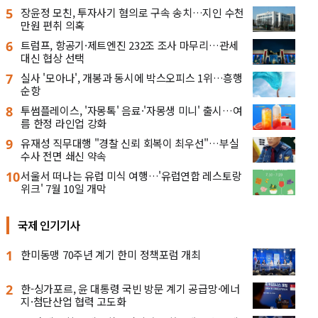
5
장윤정 모친, 투자사기 혐의로 구속 송치…지인 수천
만원 편취 의혹
6
트럼프, 항공기·제트엔진 232조 조사 마무리…관세
대신 협상 선택
7
실사 '모아나', 개봉과 동시에 박스오피스 1위…흥행
순항
8
투썸플레이스, '자몽톡' 음료·'자몽생 미니' 출시…여
름 한정 라인업 강화
9
유재성 직무대행 "경찰 신뢰 회복이 최우선"…부실
수사 전면 쇄신 약속
10
서울서 떠나는 유럽 미식 여행…'유럽연합 레스토랑
위크' 7월 10일 개막
국제 인기기사
1
한미동맹 70주년 계기 한미 정책포럼 개최
2
한-싱가포르, 윤 대통령 국빈 방문 계기 공급망·에너
지·첨단산업 협력 고도화