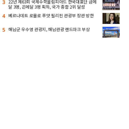
3
22년 제63회 국제수학올림피아드 한국대표단 금메
달 3명, 은메달 3명 획득, 국가 종합 2위 달성
4
베르나데트 로물로 푸얏 필리핀 관광부 장관 방한
5
해남군 우수영 관광지, 해남관광 랜드마크 부상