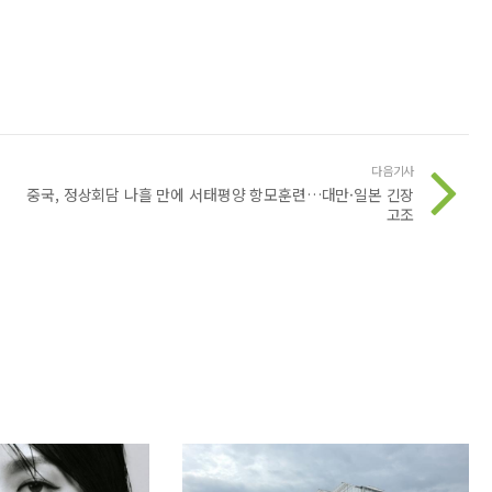
다음기사
중국, 정상회담 나흘 만에 서태평양 항모훈련…대만·일본 긴장
고조