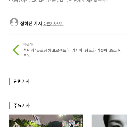
<저작권자 ⓒ 크리스천매거진뉴스, 무단 전재 및 재배포 금지>
정하진 기자
다른기사보기
이전기사
푸틴의 ‘불로장생 프로젝트’…러시아, 항노화 기술에 39조 원
투입
관련기사
주요기사