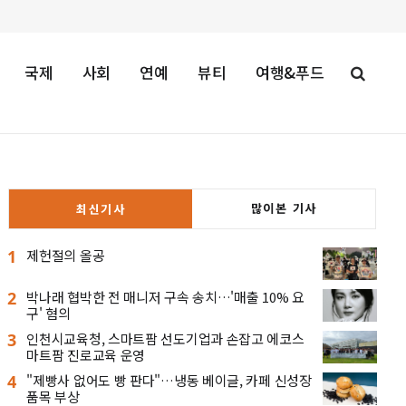
국제
사회
연예
뷰티
여행&푸드
많이본 기사
최신기사
1
제헌절의 올공
2
박나래 협박한 전 매니저 구속 송치…'매출 10% 요
구' 혐의
3
인천시교육청, 스마트팜 선도기업과 손잡고 에코스
마트팜 진로교육 운영
4
"제빵사 없어도 빵 판다"…냉동 베이글, 카페 신성장
품목 부상