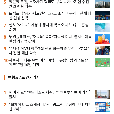
5
장윤정 모친, 투자사기 혐의로 구속 송치…지인 수천
만원 편취 의혹
6
트럼프, 항공기·제트엔진 232조 조사 마무리…관세 대
신 협상 선택
7
실사 '모아나', 개봉과 동시에 박스오피스 1위…흥행
순항
8
투썸플레이스, '자몽톡' 음료·'자몽생 미니' 출시…여름
한정 라인업 강화
9
유재성 직무대행 "경찰 신뢰 회복이 최우선"…부실수
사 전면 쇄신 약속
10
서울서 떠나는 유럽 미식 여행…'유럽연합 레스토랑
위크' 7월 10일 개막
여행&푸드 인기기사
1
해비치 호텔앤드리조트 제주, ‘올 인클루시브 패키지’
출시
2
“휠체어 타고 조개잡이?…무빙트립, 무장애 바다 체험
선보여”