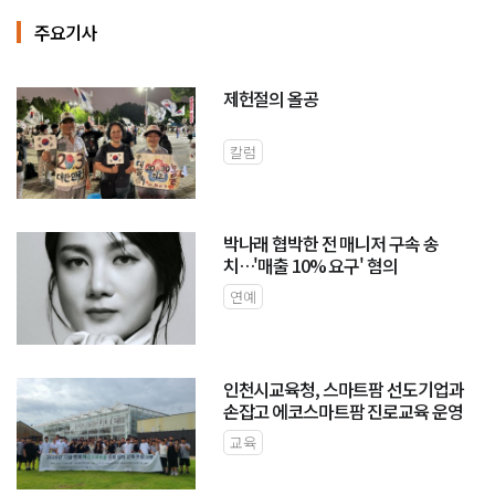
주요기사
제헌절의 올공
칼럼
박나래 협박한 전 매니저 구속 송
치…'매출 10% 요구' 혐의
연예
인천시교육청, 스마트팜 선도기업과
손잡고 에코스마트팜 진로교육 운영
교육