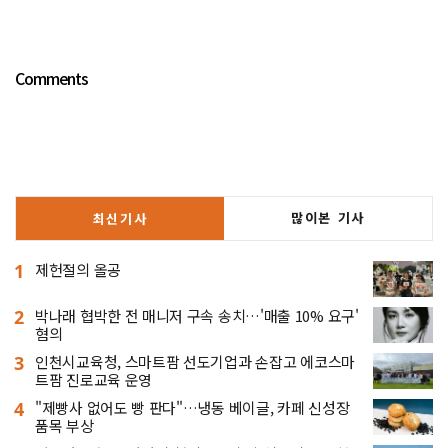
Comments
많이본 기사
최신기사
1
제헌절의 올공
2
박나래 협박한 전 매니저 구속 송치…'매출 10% 요구'
혐의
3
인천시교육청, 스마트팜 선도기업과 손잡고 에코스마
트팜 진로교육 운영
4
"제빵사 없어도 빵 판다"…냉동 베이글, 카페 신성장
품목 부상