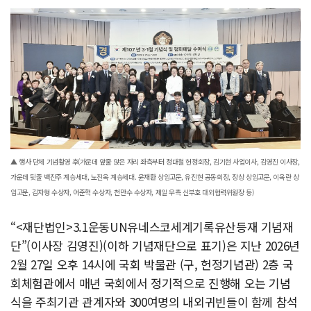
▲ 행사 단체 기념촬영 후(가운데 앞줄 앉은 자리 좌측부터 정대철 헌정회장, 김기현 사업이사, 김영진 이사장,
가운데 뒷줄 백진주 계승세대, 노진옥 계승세대. 윤재환 상임고문, 유진현 공동회장, 장상 상임고문, 이옥란 상
임고문, 김자형 수상자, 어준혁 수상자, 천만수 수상자, 제일 우측 신부호 대외협력위원장 등)
“<재단법인>3.1운동UN유네스코세계기록유산등재 기념재
단”(이사장 김영진)(이하 기념재단으로 표기)은 지난 2026년
2월 27일 오후 14시에 국회 박물관 (구, 헌정기념관) 2층 국
회체험관에서 매년 국회에서 정기적으로 진행해 오는 기념
식을 주최기관 관계자와 300여명의 내외귀빈들이 함께 참석