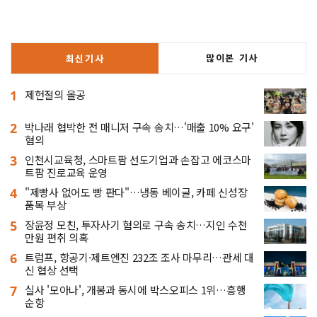
많이본 기사
최신기사
1
제헌절의 올공
2
박나래 협박한 전 매니저 구속 송치…'매출 10% 요구'
혐의
3
인천시교육청, 스마트팜 선도기업과 손잡고 에코스마
트팜 진로교육 운영
4
"제빵사 없어도 빵 판다"…냉동 베이글, 카페 신성장
품목 부상
5
장윤정 모친, 투자사기 혐의로 구속 송치…지인 수천
만원 편취 의혹
6
트럼프, 항공기·제트엔진 232조 조사 마무리…관세 대
신 협상 선택
7
실사 '모아나', 개봉과 동시에 박스오피스 1위…흥행
순항