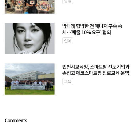
칼럼
박나래 협박한 전 매니저 구속 송
치…'매출 10% 요구' 혐의
연예
인천시교육청, 스마트팜 선도기업과
손잡고 에코스마트팜 진로교육 운영
교육
Comments