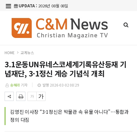
UPDATA :
2026년 08월 08일
HOME
교계뉴스
3.1운동UN유네스코세계기록유산등재 기
념재단, 3·1정신 계승 기념식 개최
송혜라
기자
발행 2026-03-02 08:29
김영진 이사장 “3·1정신은 박물관 속 유물 아니다”…통합과
정의 다짐