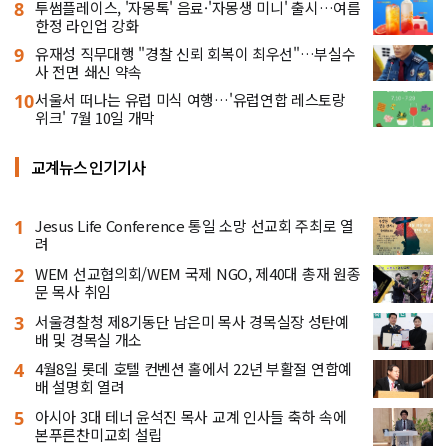
8
투썸플레이스, '자몽톡' 음료·'자몽생 미니' 출시…여름
한정 라인업 강화
9
유재성 직무대행 "경찰 신뢰 회복이 최우선"…부실수
사 전면 쇄신 약속
10
서울서 떠나는 유럽 미식 여행…'유럽연합 레스토랑
위크' 7월 10일 개막
교계뉴스 인기기사
1
Jesus Life Conference 통일 소망 선교회 주최로 열
려
2
WEM 선교협의회/WEM 국제 NGO, 제40대 총재 원종
문 목사 취임
3
서울경찰청 제8기동단 남은미 목사 경목실장 성탄예
배 및 경목실 개소
4
4월8일 롯데 호텔 컨벤션 홀에서 22년 부활절 연합예
배 설명회 열려
5
아시아 3대 테너 윤석진 목사 교계 인사들 축하 속에
본푸른찬미교회 설립