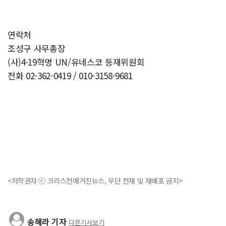
연락처
조성구 사무총장
(사)4·19혁명 UN/유네스코 등재위원회
전화 02-362-0419 / 010-3158-9681
<저작권자 ⓒ 크리스천매거진뉴스, 무단 전재 및 재배포 금지>
송혜라 기자
다른기사보기