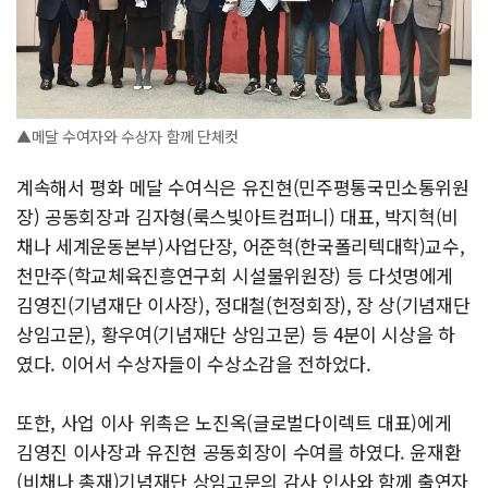
▲메달 수여자와 수상자 함께 단체컷
계속해서 평화 메달 수여식은 유진현(민주평통국민소통위원
장) 공동회장과 김자형(룩스빛아트컴퍼니) 대표, 박지혁(비
채나 세계운동본부)사업단장, 어준혁(한국폴리텍대학)교수,
천만주(학교체육진흥연구회 시설물위원장) 등 다섯명에게
김영진(기념재단 이사장), 정대철(헌정회장), 장 상(기념재단
상임고문), 황우여(기념재단 상임고문) 등 4분이 시상을 하
였다. 이어서 수상자들이 수상소감을 전하었다.
또한, 사업 이사 위촉은 노진옥(글로벌다이렉트 대표)에게
김영진 이사장과 유진현 공동회장이 수여를 하였다. 윤재환
(비채나 총재)기념재단 상임고문의 감사 인사와 함께 출연자