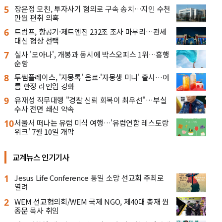
5
장윤정 모친, 투자사기 혐의로 구속 송치…지인 수천
만원 편취 의혹
6
트럼프, 항공기·제트엔진 232조 조사 마무리…관세
대신 협상 선택
7
실사 '모아나', 개봉과 동시에 박스오피스 1위…흥행
순항
8
투썸플레이스, '자몽톡' 음료·'자몽생 미니' 출시…여
름 한정 라인업 강화
9
유재성 직무대행 "경찰 신뢰 회복이 최우선"…부실
수사 전면 쇄신 약속
10
서울서 떠나는 유럽 미식 여행…'유럽연합 레스토랑
위크' 7월 10일 개막
교계뉴스 인기기사
1
Jesus Life Conference 통일 소망 선교회 주최로
열려
2
WEM 선교협의회/WEM 국제 NGO, 제40대 총재 원
종문 목사 취임