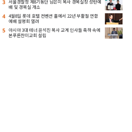
3
서울경찰청 제8기동단 남은미 목사 경목실장 성탄예
배 및 경목실 개소
4
4월8일 롯데 호텔 컨벤션 홀에서 22년 부활절 연합
예배 설명회 열려
5
아시아 3대 테너 윤석진 목사 교계 인사들 축하 속에
본푸른찬미교회 설립