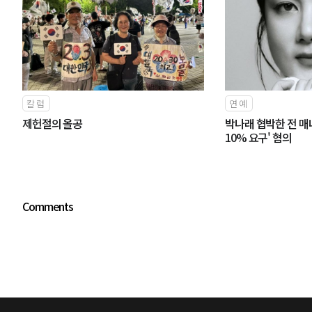
칼럼
연예
제헌절의 올공
박나래 협박한 전 매
10% 요구' 혐의
Comments