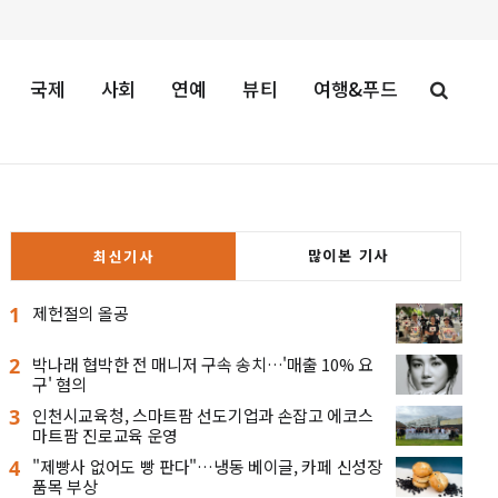
국제
사회
연예
뷰티
여행&푸드
많이본 기사
최신기사
1
제헌절의 올공
2
박나래 협박한 전 매니저 구속 송치…'매출 10% 요
구' 혐의
3
인천시교육청, 스마트팜 선도기업과 손잡고 에코스
마트팜 진로교육 운영
4
"제빵사 없어도 빵 판다"…냉동 베이글, 카페 신성장
품목 부상