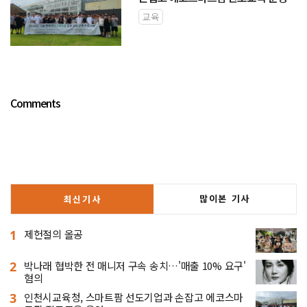
교육
Comments
많이본 기사
최신기사
1
제헌절의 올공
2
박나래 협박한 전 매니저 구속 송치…'매출 10% 요구'
혐의
3
인천시교육청, 스마트팜 선도기업과 손잡고 에코스마