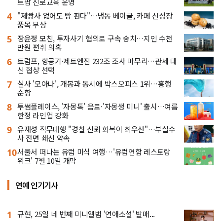
트팜 진로교육 운영
4
"제빵사 없어도 빵 판다"…냉동 베이글, 카페 신성장
품목 부상
5
장윤정 모친, 투자사기 혐의로 구속 송치…지인 수천
만원 편취 의혹
6
트럼프, 항공기·제트엔진 232조 조사 마무리…관세 대
신 협상 선택
7
실사 '모아나', 개봉과 동시에 박스오피스 1위…흥행
순항
8
투썸플레이스, '자몽톡' 음료·'자몽생 미니' 출시…여름
한정 라인업 강화
9
유재성 직무대행 "경찰 신뢰 회복이 최우선"…부실수
사 전면 쇄신 약속
10
서울서 떠나는 유럽 미식 여행…'유럽연합 레스토랑
위크' 7월 10일 개막
연예 인기기사
1
규현, 25일 네 번째 미니앨범 '연애소설' 발매...