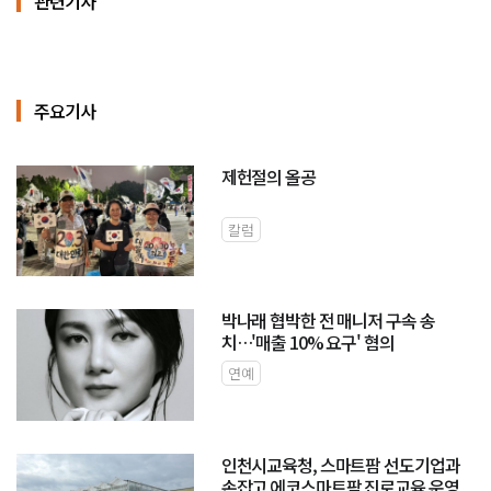
관련기사
주요기사
제헌절의 올공
칼럼
박나래 협박한 전 매니저 구속 송
치…'매출 10% 요구' 혐의
연예
인천시교육청, 스마트팜 선도기업과
손잡고 에코스마트팜 진로교육 운영