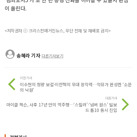
이 쏠린다.
<저작권자 ⓒ 크리스천매거진뉴스, 무단 전재 및 재배포 금지>
송혜라 기자
다른기사보기
이전기사
이수현의 청량 보컬·이찬혁의 무대 장악력…악뮤가 완성한 ‘소문
의 낙원’
다음기사
마이클 잭슨, 사후 17년 만의 역주행…‘스릴러’·‘넘버 원스’ 빌보
드 톱10 동시 진입