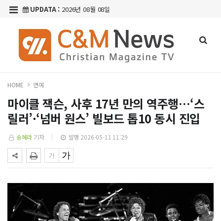
UPDATA :
2026년 08월 08일
HOME
연예
마이클 잭슨, 사후 17년 만의 역주행…‘스
릴러’·‘넘버 원스’ 빌보드 톱10 동시 진입
송혜라
기자
발행 2026-05-11 11:29