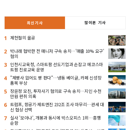
많이본 기사
최신기사
1
제헌절의 올공
2
박나래 협박한 전 매니저 구속 송치…'매출 10% 요구'
혐의
3
인천시교육청, 스마트팜 선도기업과 손잡고 에코스마
트팜 진로교육 운영
4
"제빵사 없어도 빵 판다"…냉동 베이글, 카페 신성장
품목 부상
5
장윤정 모친, 투자사기 혐의로 구속 송치…지인 수천
만원 편취 의혹
6
트럼프, 항공기·제트엔진 232조 조사 마무리…관세 대
신 협상 선택
7
실사 '모아나', 개봉과 동시에 박스오피스 1위…흥행
순항