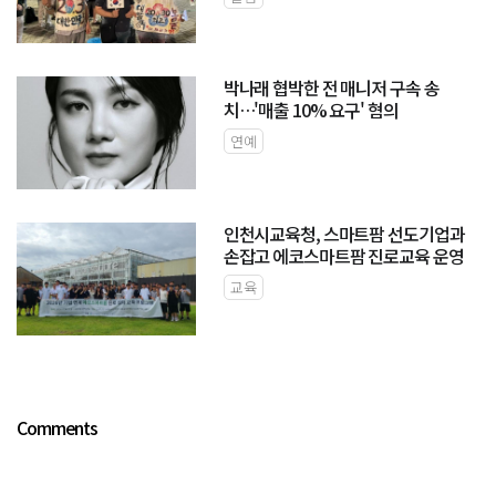
박나래 협박한 전 매니저 구속 송
치…'매출 10% 요구' 혐의
연예
인천시교육청, 스마트팜 선도기업과
손잡고 에코스마트팜 진로교육 운영
교육
Comments