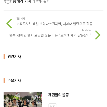
송혜라 기자
다른기사보기
이전기사
‘범죄도시5’ 베일 벗었다…김재영, 차세대 빌런으로 합류
다음기사
현숙, 장애인 행사·요양원 찾는 이유 “오히려 제가 감동받아”
관련기사
주요기사
제헌절의 올공
칼럼