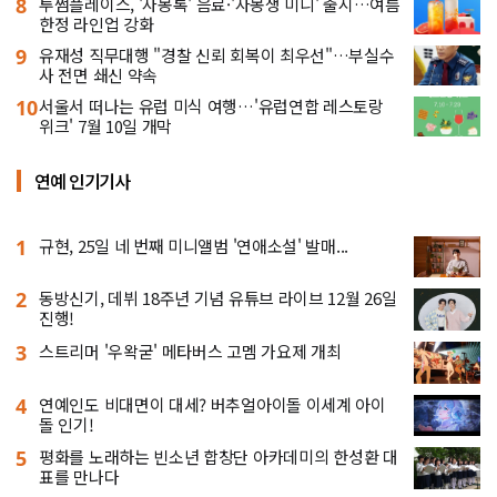
8
투썸플레이스, '자몽톡' 음료·'자몽생 미니' 출시…여름
한정 라인업 강화
9
유재성 직무대행 "경찰 신뢰 회복이 최우선"…부실수
사 전면 쇄신 약속
10
서울서 떠나는 유럽 미식 여행…'유럽연합 레스토랑
위크' 7월 10일 개막
연예 인기기사
1
규현, 25일 네 번째 미니앨범 '연애소설' 발매...
2
동방신기, 데뷔 18주년 기념 유튜브 라이브 12월 26일
진행!
3
스트리머 '우왁굳' 메타버스 고멤 가요제 개최
4
연예인도 비대면이 대세? 버추얼아이돌 이세계 아이
돌 인기!
5
평화를 노래하는 빈소년 합창단 아카데미의 한성환 대
표를 만나다