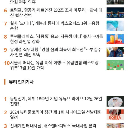
만원 편취 의혹
6
트럼프, 항공기·제트엔진 232조 조사 마무리…관세 대
신 협상 선택
7
실사 '모아나', 개봉과 동시에 박스오피스 1위…흥행
순항
8
투썸플레이스, '자몽톡' 음료·'자몽생 미니' 출시…여름
한정 라인업 강화
9
유재성 직무대행 "경찰 신뢰 회복이 최우선"…부실수
사 전면 쇄신 약속
10
서울서 떠나는 유럽 미식 여행…'유럽연합 레스토랑
위크' 7월 10일 개막
뷰티 인기기사
1
동방신기, 데뷔 18주년 기념 유튜브 라이브 12월 26일
진행!
2
2024 뷰티풀코리아 창간 제 1회 시니어모델 선발대회
열려
3
신세계인터내셔날, 배스앤바디웍스 국내사업 본격