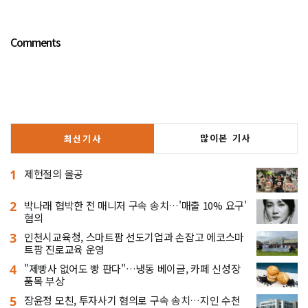
Comments
많이본 기사
최신기사
1
제헌절의 올공
2
박나래 협박한 전 매니저 구속 송치…'매출 10% 요구'
혐의
3
인천시교육청, 스마트팜 선도기업과 손잡고 에코스마
트팜 진로교육 운영
4
"제빵사 없어도 빵 판다"…냉동 베이글, 카페 신성장
품목 부상
5
장윤정 모친, 투자사기 혐의로 구속 송치…지인 수천