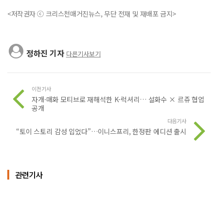
<저작권자 ⓒ 크리스천매거진뉴스, 무단 전재 및 재배포 금지>
정하진 기자
다른기사보기
이전기사
자개·매화 모티브로 재해석한 K-럭셔리… 설화수 × 르쥬 협업
공개
다음기사
“토이 스토리 감성 입었다”…이니스프리, 한정판 에디션 출시
관련기사