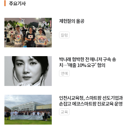
주요기사
제헌절의 올공
칼럼
박나래 협박한 전 매니저 구속 송
치…'매출 10% 요구' 혐의
연예
인천시교육청, 스마트팜 선도기업과
손잡고 에코스마트팜 진로교육 운영
교육