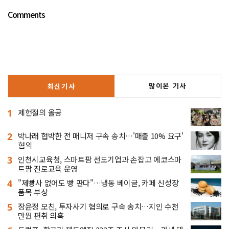
Comments
많이본 기사
최신기사
1
제헌절의 올공
2
박나래 협박한 전 매니저 구속 송치…'매출 10% 요구'
혐의
3
인천시교육청, 스마트팜 선도기업과 손잡고 에코스마
트팜 진로교육 운영
4
"제빵사 없어도 빵 판다"…냉동 베이글, 카페 신성장
품목 부상
5
장윤정 모친, 투자사기 혐의로 구속 송치…지인 수천
만원 편취 의혹