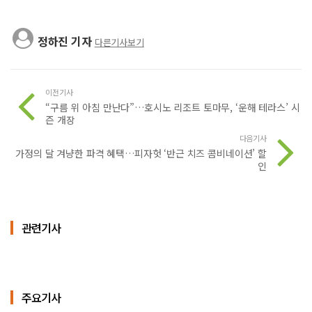
정하진 기자
다른기사보기
이전기사
“구름 위 아침 만난다”…호시노 리조트 토마무, ‘운해 테라스’ 시
즌 개장
다음기사
가정의 달 겨냥한 파격 혜택…피자헛 ‘반근 치즈 콤비네이션’ 할
인
관련기사
주요기사