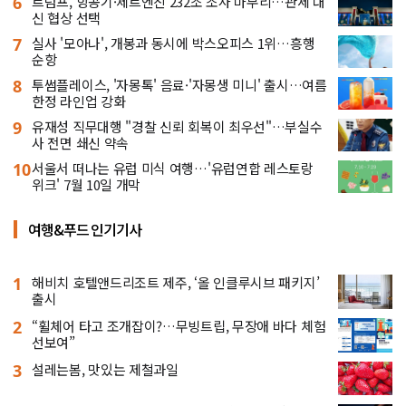
6
트럼프, 항공기·제트엔진 232조 조사 마무리…관세 대
신 협상 선택
7
실사 '모아나', 개봉과 동시에 박스오피스 1위…흥행
순항
8
투썸플레이스, '자몽톡' 음료·'자몽생 미니' 출시…여름
한정 라인업 강화
9
유재성 직무대행 "경찰 신뢰 회복이 최우선"…부실수
사 전면 쇄신 약속
10
서울서 떠나는 유럽 미식 여행…'유럽연합 레스토랑
위크' 7월 10일 개막
여행&푸드 인기기사
1
해비치 호텔앤드리조트 제주, ‘올 인클루시브 패키지’
출시
2
“휠체어 타고 조개잡이?…무빙트립, 무장애 바다 체험
선보여”
3
설레는봄, 맛있는 제철과일