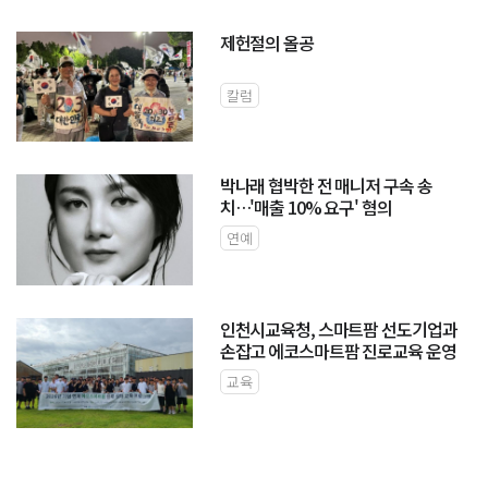
제헌절의 올공
칼럼
박나래 협박한 전 매니저 구속 송
치…'매출 10% 요구' 혐의
연예
인천시교육청, 스마트팜 선도기업과
손잡고 에코스마트팜 진로교육 운영
교육