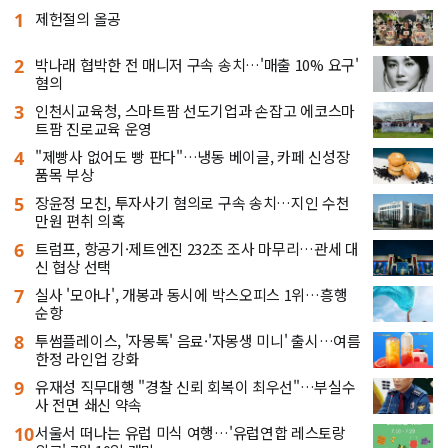
1
제헌절의 올공
2
박나래 협박한 전 매니저 구속 송치…'매출 10% 요구'
혐의
3
인천시교육청, 스마트팜 선도기업과 손잡고 에코스마
트팜 진로교육 운영
4
"제빵사 없어도 빵 판다"…냉동 베이글, 카페 신성장
품목 부상
5
장윤정 모친, 투자사기 혐의로 구속 송치…지인 수천
만원 편취 의혹
6
트럼프, 항공기·제트엔진 232조 조사 마무리…관세 대
신 협상 선택
7
실사 '모아나', 개봉과 동시에 박스오피스 1위…흥행
순항
8
투썸플레이스, '자몽톡' 음료·'자몽생 미니' 출시…여름
한정 라인업 강화
9
유재성 직무대행 "경찰 신뢰 회복이 최우선"…부실수
사 전면 쇄신 약속
10
서울서 떠나는 유럽 미식 여행…'유럽연합 레스토랑