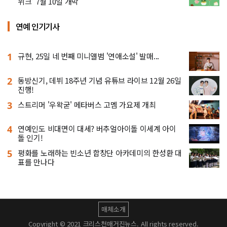
위크' 7월 10일 개막
연예 인기기사
1
규현, 25일 네 번째 미니앨범 '연애소설' 발매...
2
동방신기, 데뷔 18주년 기념 유튜브 라이브 12월 26일
진행!
3
스트리머 '우왁굳' 메타버스 고멤 가요제 개최
4
연예인도 비대면이 대세? 버추얼아이돌 이세계 아이
돌 인기!
5
평화를 노래하는 빈소년 합창단 아카데미의 한성환 대
표를 만나다
매체소개
Copyright © 2021 크리스천매거진뉴스. All rights reserved.