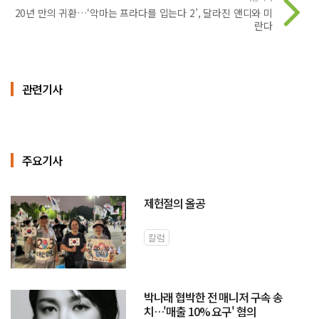
20년 만의 귀환…‘악마는 프라다를 입는다 2’, 달라진 앤디와 미
란다
관련기사
주요기사
제헌절의 올공
칼럼
박나래 협박한 전 매니저 구속 송
치…'매출 10% 요구' 혐의