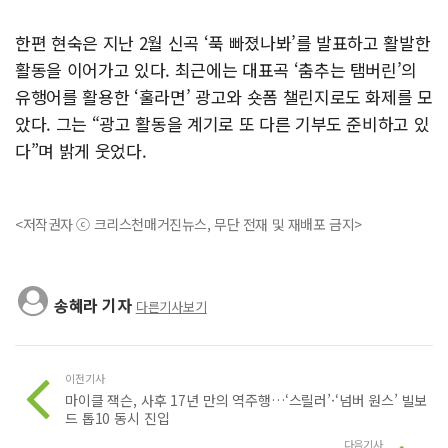
한편 현숙은 지난 2월 신곡 ‘푹 빠졌나봐’를 발표하고 활발한
활동을 이어가고 있다. 최근에는 대표곡 ‘춤추는 탬버린’의
유행어를 활용한 ‘훌라면’ 광고와 숏폼 챌린지로도 화제를 모
았다. 그는 “광고 활동을 계기로 또 다른 기부도 준비하고 있
다”며 밝게 웃었다.
<저작권자 ⓒ 크리스천매거진뉴스, 무단 전재 및 재배포 금지>
송혜라 기자
다른기사보기
이전기사
마이클 잭슨, 사후 17년 만의 역주행…‘스릴러’·‘넘버 원스’ 빌보
드 톱10 동시 진입
다음기사