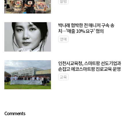
칼럼
박나래 협박한 전 매니저 구속 송
치…'매출 10% 요구' 혐의
연예
인천시교육청, 스마트팜 선도기업과
손잡고 에코스마트팜 진로교육 운영
교육
Comments