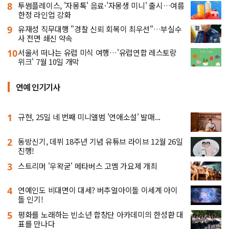
8
투썸플레이스, '자몽톡' 음료·'자몽생 미니' 출시…여름
한정 라인업 강화
9
유재성 직무대행 "경찰 신뢰 회복이 최우선"…부실수
사 전면 쇄신 약속
10
서울서 떠나는 유럽 미식 여행…'유럽연합 레스토랑
위크' 7월 10일 개막
연예 인기기사
1
규현, 25일 네 번째 미니앨범 '연애소설' 발매...
2
동방신기, 데뷔 18주년 기념 유튜브 라이브 12월 26일
진행!
3
스트리머 '우왁굳' 메타버스 고멤 가요제 개최
4
연예인도 비대면이 대세? 버추얼아이돌 이세계 아이
돌 인기!
5
평화를 노래하는 빈소년 합창단 아카데미의 한성환 대
표를 만나다