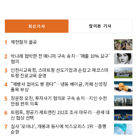
많이본 기사
최신기사
1
제헌절의 올공
2
박나래 협박한 전 매니저 구속 송치…'매출 10% 요구'
혐의
3
인천시교육청, 스마트팜 선도기업과 손잡고 에코스마
트팜 진로교육 운영
4
"제빵사 없어도 빵 판다"…냉동 베이글, 카페 신성장
품목 부상
5
장윤정 모친, 투자사기 혐의로 구속 송치…지인 수천
만원 편취 의혹
6
트럼프, 항공기·제트엔진 232조 조사 마무리…관세 대
신 협상 선택
7
실사 '모아나', 개봉과 동시에 박스오피스 1위…흥행
순항