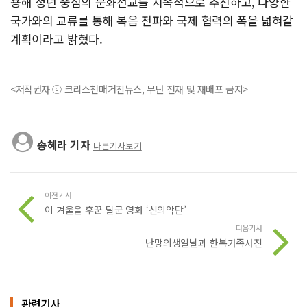
용해 청년 중심의 문화선교를 지속적으로 추진하고, 다양한
국가와의 교류를 통해 복음 전파와 국제 협력의 폭을 넓혀갈
계획이라고 밝혔다.
<저작권자 ⓒ 크리스천매거진뉴스, 무단 전재 및 재배포 금지>
송혜라 기자
다른기사보기
이전기사
이 겨울을 후꾼 달군 영화 ‘신의악단’
다음기사
난망의생일날과 한복가족사진
관련기사