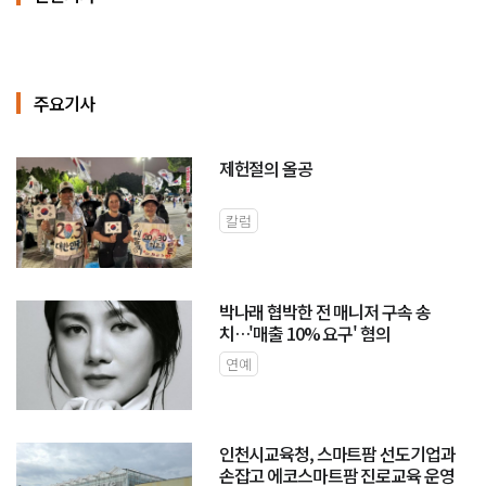
주요기사
제헌절의 올공
칼럼
박나래 협박한 전 매니저 구속 송
치…'매출 10% 요구' 혐의
연예
인천시교육청, 스마트팜 선도기업과
손잡고 에코스마트팜 진로교육 운영