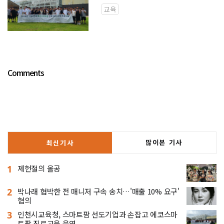
교육
Comments
많이본 기사
최신기사
1
제헌절의 올공
2
박나래 협박한 전 매니저 구속 송치…'매출 10% 요구'
혐의
3
인천시교육청, 스마트팜 선도기업과 손잡고 에코스마
트팜 진로교육 운영