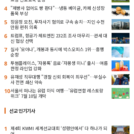
4
"제빵사 없어도 빵 판다"…냉동 베이글, 카페 신성장
품목 부상
5
장윤정 모친, 투자사기 혐의로 구속 송치…지인 수천
만원 편취 의혹
6
트럼프, 항공기·제트엔진 232조 조사 마무리…관세 대
신 협상 선택
7
실사 '모아나', 개봉과 동시에 박스오피스 1위…흥행
순항
8
투썸플레이스, '자몽톡' 음료·'자몽생 미니' 출시…여름
한정 라인업 강화
9
유재성 직무대행 "경찰 신뢰 회복이 최우선"…부실수
사 전면 쇄신 약속
10
서울서 떠나는 유럽 미식 여행…'유럽연합 레스토랑
위크' 7월 10일 개막
선교 인기기사
1
제4회 KWMI 세계선교대회 ‘성령안에서’ 다 하나가 되
어