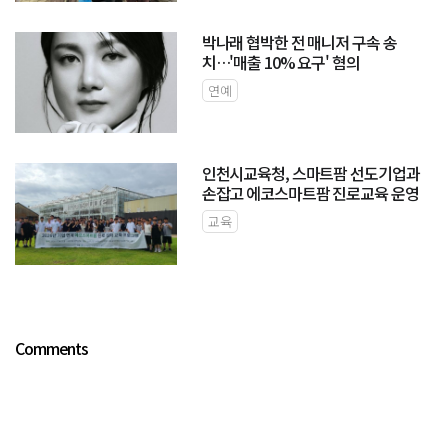
박나래 협박한 전 매니저 구속 송
치…'매출 10% 요구' 혐의
연예
인천시교육청, 스마트팜 선도기업과
손잡고 에코스마트팜 진로교육 운영
교육
Comments