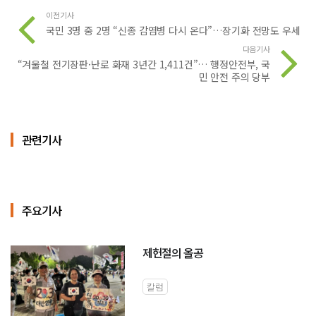
이전기사
국민 3명 중 2명 “신종 감염병 다시 온다”…장기화 전망도 우세
다음기사
“겨울철 전기장판·난로 화재 3년간 1,411건”… 행정안전부, 국
민 안전 주의 당부
관련기사
주요기사
제헌절의 올공
칼럼