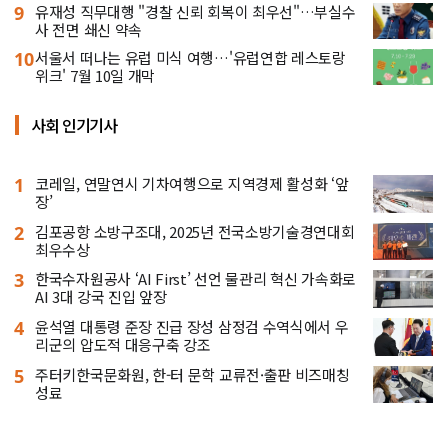
9
유재성 직무대행 "경찰 신뢰 회복이 최우선"…부실수
사 전면 쇄신 약속
10
서울서 떠나는 유럽 미식 여행…'유럽연합 레스토랑
위크' 7월 10일 개막
사회 인기기사
1
코레일, 연말연시 기차여행으로 지역경제 활성화 ‘앞
장’
2
김포공항 소방구조대, 2025년 전국소방기술경연대회
최우수상
3
한국수자원공사 ‘AI First’ 선언 물관리 혁신 가속화로
AI 3대 강국 진입 앞장
4
윤석열 대통령 준장 진급 장성 삼정검 수역식에서 우
리군의 압도적 대응구축 강조
5
주터키한국문화원, 한-터 문학 교류전·출판 비즈매칭
성료