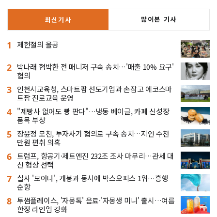
많이본 기사
최신기사
1
제헌절의 올공
2
박나래 협박한 전 매니저 구속 송치…'매출 10% 요구'
혐의
3
인천시교육청, 스마트팜 선도기업과 손잡고 에코스마
트팜 진로교육 운영
4
"제빵사 없어도 빵 판다"…냉동 베이글, 카페 신성장
품목 부상
5
장윤정 모친, 투자사기 혐의로 구속 송치…지인 수천
만원 편취 의혹
6
트럼프, 항공기·제트엔진 232조 조사 마무리…관세 대
신 협상 선택
7
실사 '모아나', 개봉과 동시에 박스오피스 1위…흥행
순항
8
투썸플레이스, '자몽톡' 음료·'자몽생 미니' 출시…여름
한정 라인업 강화