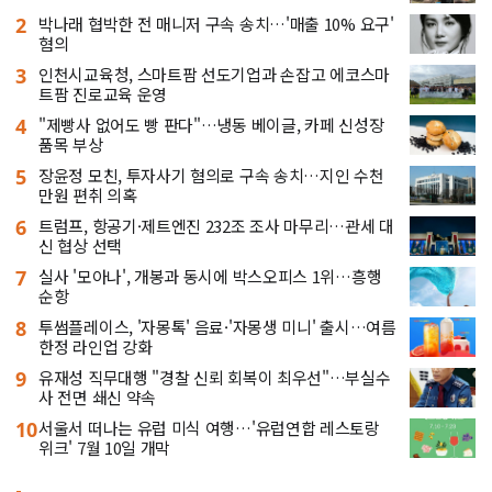
2
박나래 협박한 전 매니저 구속 송치…'매출 10% 요구'
혐의
3
인천시교육청, 스마트팜 선도기업과 손잡고 에코스마
트팜 진로교육 운영
4
"제빵사 없어도 빵 판다"…냉동 베이글, 카페 신성장
품목 부상
5
장윤정 모친, 투자사기 혐의로 구속 송치…지인 수천
만원 편취 의혹
6
트럼프, 항공기·제트엔진 232조 조사 마무리…관세 대
신 협상 선택
7
실사 '모아나', 개봉과 동시에 박스오피스 1위…흥행
순항
8
투썸플레이스, '자몽톡' 음료·'자몽생 미니' 출시…여름
한정 라인업 강화
9
유재성 직무대행 "경찰 신뢰 회복이 최우선"…부실수
사 전면 쇄신 약속
10
서울서 떠나는 유럽 미식 여행…'유럽연합 레스토랑
위크' 7월 10일 개막