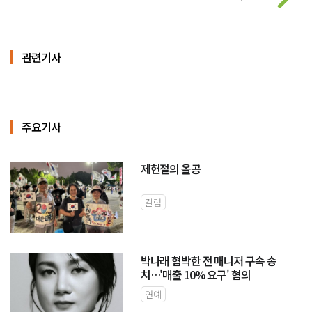
관련기사
주요기사
제헌절의 올공
칼럼
박나래 협박한 전 매니저 구속 송
치…'매출 10% 요구' 혐의
연예