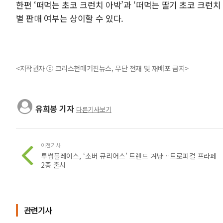
한편 ‘떠먹는 초코 크런치 아박’과 ‘떠먹는 딸기 초코 크런
별 판매 여부는 상이할 수 있다.
<저작권자 ⓒ 크리스천매거진뉴스, 무단 전재 및 재배포 금지>
유희봉 기자
다른기사보기
이전기사
투썸플레이스, ‘소버 큐리어스’ 트렌드 겨냥…트로피컬 프라페
2종 출시
관련기사