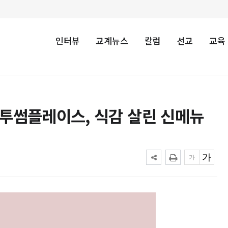
인터뷰
교계뉴스
칼럼
선교
교육
화…투썸플레이스, 식감 살린 신메뉴