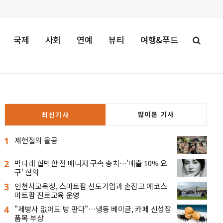
국제
사회
연예
뷰티
여행&푸드
많이본 기사
최신기사
1
제헌절의 올공
2
박나래 협박한 전 매니저 구속 송치…'매출 10% 요
구' 혐의
3
인천시교육청, 스마트팜 선도기업과 손잡고 에코스
마트팜 진로교육 운영
4
"제빵사 없어도 빵 판다"…냉동 베이글, 카페 신성장
품목 부상