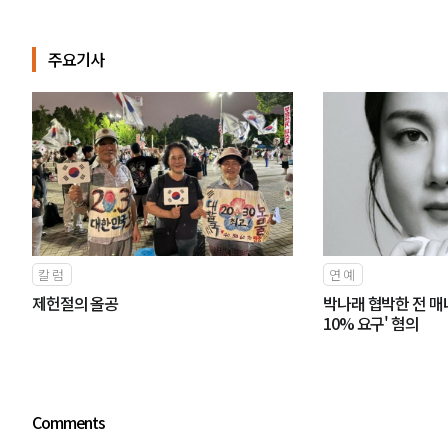
주요기사
칼럼
연예
제헌절의 올공
박나래 협박한 전 매
10% 요구' 혐의
Comments