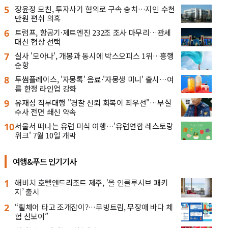
5
장윤정 모친, 투자사기 혐의로 구속 송치…지인 수천
만원 편취 의혹
6
트럼프, 항공기·제트엔진 232조 조사 마무리…관세
대신 협상 선택
7
실사 '모아나', 개봉과 동시에 박스오피스 1위…흥행
순항
8
투썸플레이스, '자몽톡' 음료·'자몽생 미니' 출시…여
름 한정 라인업 강화
9
유재성 직무대행 "경찰 신뢰 회복이 최우선"…부실
수사 전면 쇄신 약속
10
서울서 떠나는 유럽 미식 여행…'유럽연합 레스토랑
위크' 7월 10일 개막
여행&푸드 인기기사
1
해비치 호텔앤드리조트 제주, ‘올 인클루시브 패키
지’ 출시
2
“휠체어 타고 조개잡이?…무빙트립, 무장애 바다 체
험 선보여”