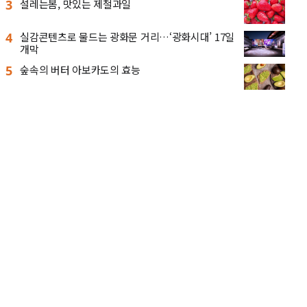
3
설레는봄, 맛있는 제철과일
4
실감콘텐츠로 물드는 광화문 거리…‘광화시대’ 17일
개막
5
숲속의 버터 아보카도의 효능