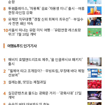
순항
8
투썸플레이스, '자몽톡' 음료·'자몽생 미니' 출시…여름
한정 라인업 강화
9
유재성 직무대행 "경찰 신뢰 회복이 최우선"…부실수
사 전면 쇄신 약속
10
서울서 떠나는 유럽 미식 여행…'유럽연합 레스토랑
위크' 7월 10일 개막
여행&푸드 인기기사
1
해비치 호텔앤드리조트 제주, ‘올 인클루시브 패키지’
출시
2
“휠체어 타고 조개잡이?…무빙트립, 무장애 바다 체험
선보여”
3
설레는봄, 맛있는 제철과일
4
실감콘텐츠로 물드는 광화문 거리…‘광화시대’ 17일
개막
5
숲속의 버터 아보카도의 효능