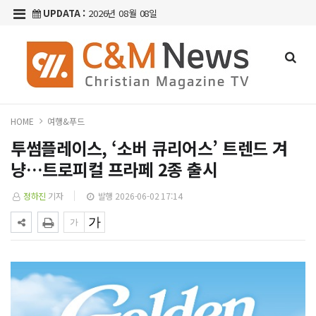
UPDATA :
2026년 08월 08일
HOME
여행&푸드
투썸플레이스, ‘소버 큐리어스’ 트렌드 겨
냥…트로피컬 프라페 2종 출시
정하진
기자
발행 2026-06-02 17:14