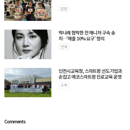
칼럼
박나래 협박한 전 매니저 구속 송
치…'매출 10% 요구' 혐의
연예
인천시교육청, 스마트팜 선도기업과
손잡고 에코스마트팜 진로교육 운영
교육
Comments