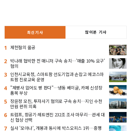
많이본 기사
최신기사
1
제헌절의 올공
2
박나래 협박한 전 매니저 구속 송치…'매출 10% 요구'
혐의
3
인천시교육청, 스마트팜 선도기업과 손잡고 에코스마
트팜 진로교육 운영
4
"제빵사 없어도 빵 판다"…냉동 베이글, 카페 신성장
품목 부상
5
장윤정 모친, 투자사기 혐의로 구속 송치…지인 수천
만원 편취 의혹
6
트럼프, 항공기·제트엔진 232조 조사 마무리…관세 대
신 협상 선택
7
실사 '모아나', 개봉과 동시에 박스오피스 1위…흥행