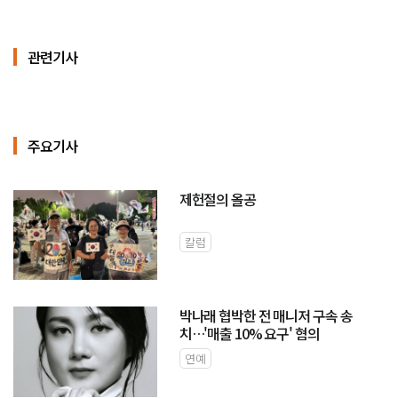
관련기사
주요기사
제헌절의 올공
칼럼
박나래 협박한 전 매니저 구속 송
치…'매출 10% 요구' 혐의
연예