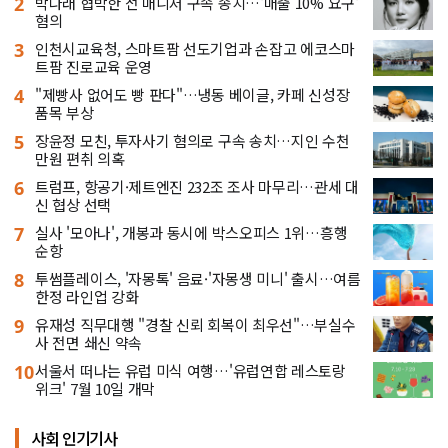
2
박나래 협박한 전 매니저 구속 송치…'매출 10% 요구'
혐의
3
인천시교육청, 스마트팜 선도기업과 손잡고 에코스마
트팜 진로교육 운영
4
"제빵사 없어도 빵 판다"…냉동 베이글, 카페 신성장
품목 부상
5
장윤정 모친, 투자사기 혐의로 구속 송치…지인 수천
만원 편취 의혹
6
트럼프, 항공기·제트엔진 232조 조사 마무리…관세 대
신 협상 선택
7
실사 '모아나', 개봉과 동시에 박스오피스 1위…흥행
순항
8
투썸플레이스, '자몽톡' 음료·'자몽생 미니' 출시…여름
한정 라인업 강화
9
유재성 직무대행 "경찰 신뢰 회복이 최우선"…부실수
사 전면 쇄신 약속
10
서울서 떠나는 유럽 미식 여행…'유럽연합 레스토랑
위크' 7월 10일 개막
사회 인기기사