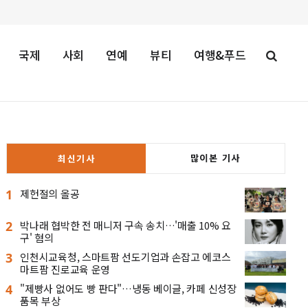
국제
사회
연예
뷰티
여행&푸드
많이본 기사
최신기사
1
제헌절의 올공
2
박나래 협박한 전 매니저 구속 송치…'매출 10% 요
구' 혐의
3
인천시교육청, 스마트팜 선도기업과 손잡고 에코스
마트팜 진로교육 운영
4
"제빵사 없어도 빵 판다"…냉동 베이글, 카페 신성장
품목 부상