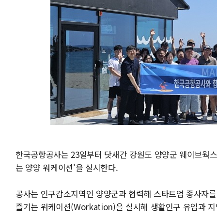
한국공항공사는 23일부터 닷새간 강원도 양양군 웨이브웍스
는 양양 워케이션'을 실시한다.
공사는 인구감소지역인 양양군과 협력해 스타트업 종사자를
즐기는 워케이션(Workation)을 실시해 생활인구 유입과