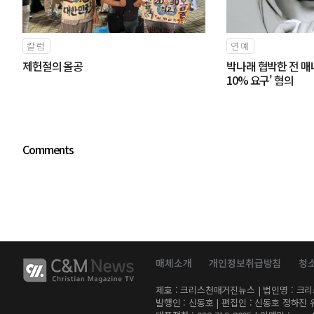
칼럼
연예
제헌절의 올공
박나래 협박한 전 매
10% 요구' 혐의
Comments
매체소개
개인정보취급방침
청
제호 : 크리스천매거진뉴스 | 법인명 : 크리스천미
발행인 : 신동호 | 편집인 : 신동호 정하진 