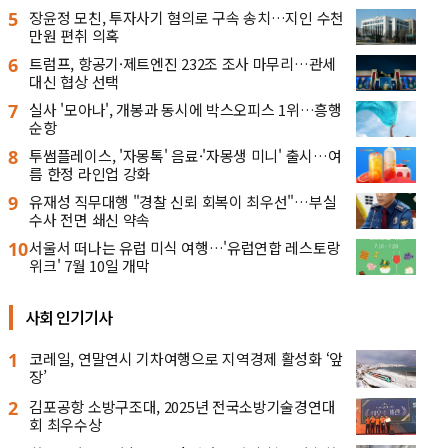
5
장윤정 모친, 투자사기 혐의로 구속 송치…지인 수천
만원 편취 의혹
6
트럼프, 항공기·제트엔진 232조 조사 마무리…관세
대신 협상 선택
7
실사 '모아나', 개봉과 동시에 박스오피스 1위…흥행
순항
8
투썸플레이스, '자몽톡' 음료·'자몽생 미니' 출시…여
름 한정 라인업 강화
9
유재성 직무대행 "경찰 신뢰 회복이 최우선"…부실
수사 전면 쇄신 약속
10
서울서 떠나는 유럽 미식 여행…'유럽연합 레스토랑
위크' 7월 10일 개막
사회 인기기사
1
코레일, 연말연시 기차여행으로 지역경제 활성화 ‘앞
장’
2
김포공항 소방구조대, 2025년 전국소방기술경연대
회 최우수상