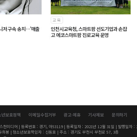
교육
니저 구속 송치…'매출
인천시교육청, 스마트팜 선도기업과 손잡
고 에코스마트팜 진로교육 운영
소년보호정책
이메일수집거부
광고·제휴
기사제보
문의하기
디어 | 등록번호 : 경기, 아53119 | 등록일자 : 2021년 12월 31일 | 발행일자 : 2
유희봉 | 청소년보호책임자 : 신동호 | 주소 : 경기도 부천시 부천로 57, 3층