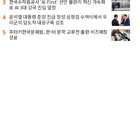
3
한국수자원공사 ‘AI First’ 선언 물관리 혁신 가속화
로 AI 3대 강국 진입 앞장
4
윤석열 대통령 준장 진급 장성 삼정검 수역식에서 우
리군의 압도적 대응구축 강조
5
주터키한국문화원, 한-터 문학 교류전·출판 비즈매칭
성료