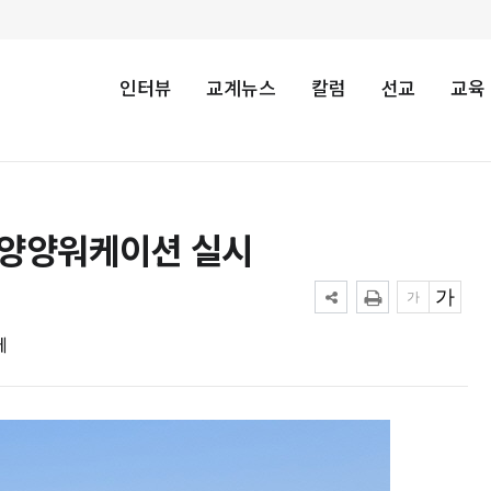
인터뷰
교계뉴스
칼럼
선교
교육
 양양워케이션 실시
에