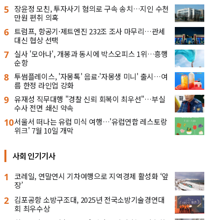
5
장윤정 모친, 투자사기 혐의로 구속 송치…지인 수천
만원 편취 의혹
6
트럼프, 항공기·제트엔진 232조 조사 마무리…관세
대신 협상 선택
7
실사 '모아나', 개봉과 동시에 박스오피스 1위…흥행
순항
8
투썸플레이스, '자몽톡' 음료·'자몽생 미니' 출시…여
름 한정 라인업 강화
9
유재성 직무대행 "경찰 신뢰 회복이 최우선"…부실
수사 전면 쇄신 약속
10
서울서 떠나는 유럽 미식 여행…'유럽연합 레스토랑
위크' 7월 10일 개막
사회 인기기사
1
코레일, 연말연시 기차여행으로 지역경제 활성화 ‘앞
장’
2
김포공항 소방구조대, 2025년 전국소방기술경연대
회 최우수상