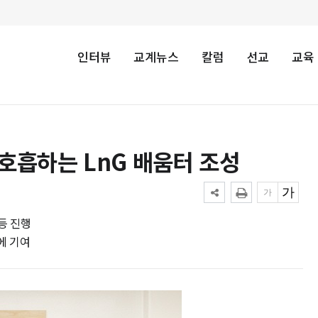
인터뷰
교계뉴스
칼럼
선교
교육
호흡하는 LnG 배움터 조성
등 진행
에 기여