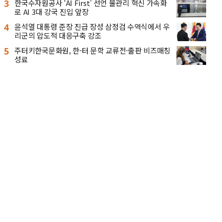
3
한국수자원공사 ‘AI First’ 선언 물관리 혁신 가속화
로 AI 3대 강국 진입 앞장
4
윤석열 대통령 준장 진급 장성 삼정검 수역식에서 우
리군의 압도적 대응구축 강조
5
주터키한국문화원, 한-터 문학 교류전·출판 비즈매칭
성료