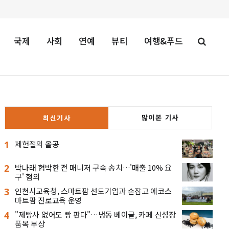
국제
사회
연예
뷰티
여행&푸드
많이본 기사
최신기사
1
제헌절의 올공
2
박나래 협박한 전 매니저 구속 송치…'매출 10% 요
구' 혐의
3
인천시교육청, 스마트팜 선도기업과 손잡고 에코스
마트팜 진로교육 운영
4
"제빵사 없어도 빵 판다"…냉동 베이글, 카페 신성장
품목 부상