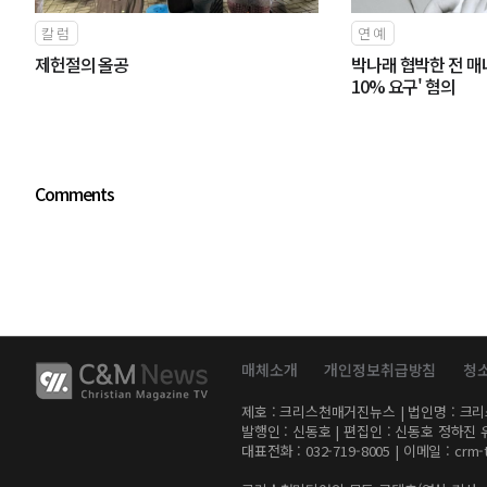
칼럼
연예
제헌절의 올공
박나래 협박한 전 매
10% 요구' 혐의
Comments
매체소개
개인정보취급방침
청
제호 : 크리스천매거진뉴스 | 법인명 : 크리스천미
발행인 : 신동호 | 편집인 : 신동호 정하진 
대표전화 : 032-719-8005 | 이메일 :
crm-