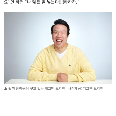
요’ 안 하면 “나 닮은 딸 낳는다!!!!하하하.”
▲ 활짝 함박웃음 짓고 있는 개그맨 오지헌 사진제공: 개그맨 오지헌