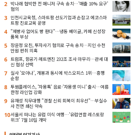
2
박나래 협박한 전 매니저 구속 송치…'매출 10% 요구'
혐의
3
인천시교육청, 스마트팜 선도기업과 손잡고 에코스마
트팜 진로교육 운영
4
"제빵사 없어도 빵 판다"…냉동 베이글, 카페 신성장
품목 부상
5
장윤정 모친, 투자사기 혐의로 구속 송치…지인 수천
만원 편취 의혹
6
트럼프, 항공기·제트엔진 232조 조사 마무리…관세 대
신 협상 선택
7
실사 '모아나', 개봉과 동시에 박스오피스 1위…흥행
순항
8
투썸플레이스, '자몽톡' 음료·'자몽생 미니' 출시…여름
한정 라인업 강화
9
유재성 직무대행 "경찰 신뢰 회복이 최우선"…부실수
사 전면 쇄신 약속
10
서울서 떠나는 유럽 미식 여행…'유럽연합 레스토랑
위크' 7월 10일 개막
인터뷰 인기기사