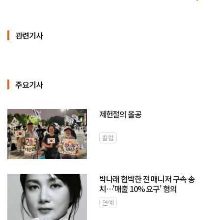
관련기사
주요기사
제헌절의 올공
칼럼
박나래 협박한 전 매니저 구속 송
치…'매출 10% 요구' 혐의
연예