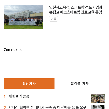
인천시교육청, 스마트팜 선도기업과
손잡고 에코스마트팜 진로교육 운영
교육
Comments
많이본 기사
최신기사
1
제헌절의 올공
2
박나래 협박한 전 매니저 구속 송치…'매출 10% 요구'