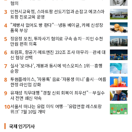
혐의
3
인천시교육청, 스마트팜 선도기업과 손잡고 에코스마
트팜 진로교육 운영
4
"제빵사 없어도 빵 판다"…냉동 베이글, 카페 신성장
품목 부상
5
장윤정 모친, 투자사기 혐의로 구속 송치…지인 수천
만원 편취 의혹
6
트럼프, 항공기·제트엔진 232조 조사 마무리…관세 대
신 협상 선택
7
실사 '모아나', 개봉과 동시에 박스오피스 1위…흥행
순항
8
투썸플레이스, '자몽톡' 음료·'자몽생 미니' 출시…여름
한정 라인업 강화
9
유재성 직무대행 "경찰 신뢰 회복이 최우선"…부실수
사 전면 쇄신 약속
10
서울서 떠나는 유럽 미식 여행…'유럽연합 레스토랑
위크' 7월 10일 개막
국제 인기기사