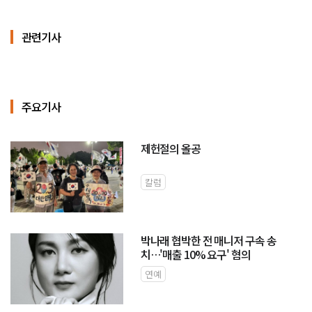
관련기사
주요기사
제헌절의 올공
칼럼
박나래 협박한 전 매니저 구속 송
치…'매출 10% 요구' 혐의
연예