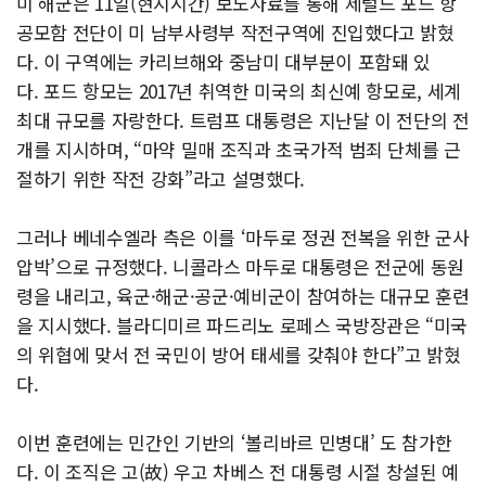
미 해군은 11일(현지시간) 보도자료를 통해 제럴드 포드 항
공모함 전단이 미 남부사령부 작전구역에 진입했다고 밝혔
다. 이 구역에는 카리브해와 중남미 대부분이 포함돼 있
다. 포드 항모는 2017년 취역한 미국의 최신예 항모로, 세계
최대 규모를 자랑한다. 트럼프 대통령은 지난달 이 전단의 전
개를 지시하며, “마약 밀매 조직과 초국가적 범죄 단체를 근
절하기 위한 작전 강화”라고 설명했다.
그러나 베네수엘라 측은 이를 ‘마두로 정권 전복을 위한 군사
압박’으로 규정했다. 니콜라스 마두로 대통령은 전군에 동원
령을 내리고, 육군·해군·공군·예비군이 참여하는 대규모 훈련
을 지시했다. 블라디미르 파드리노 로페스 국방장관은 “미국
의 위협에 맞서 전 국민이 방어 태세를 갖춰야 한다”고 밝혔
다.
이번 훈련에는 민간인 기반의 ‘볼리바르 민병대’ 도 참가한
다. 이 조직은 고(故) 우고 차베스 전 대통령 시절 창설된 예