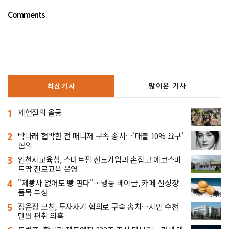
Comments
많이본 기사
최신기사
1
제헌절의 올공
2
박나래 협박한 전 매니저 구속 송치…'매출 10% 요구'
혐의
3
인천시교육청, 스마트팜 선도기업과 손잡고 에코스마
트팜 진로교육 운영
4
"제빵사 없어도 빵 판다"…냉동 베이글, 카페 신성장
품목 부상
5
장윤정 모친, 투자사기 혐의로 구속 송치…지인 수천
만원 편취 의혹