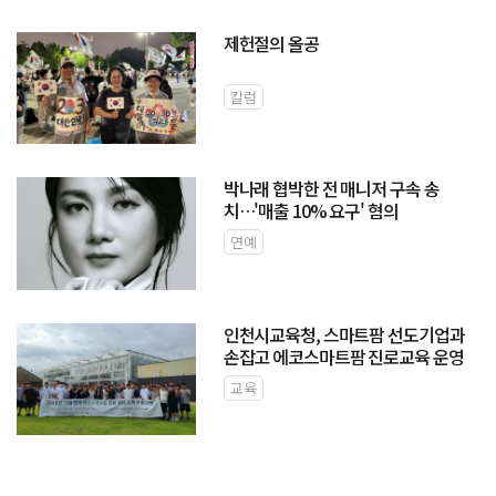
제헌절의 올공
칼럼
박나래 협박한 전 매니저 구속 송
치…'매출 10% 요구' 혐의
연예
인천시교육청, 스마트팜 선도기업과
손잡고 에코스마트팜 진로교육 운영
교육