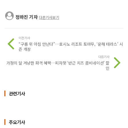
정하진 기자
다른기사보기
이전기사
“구름 위 아침 만난다”…호시노 리조트 토마무, ‘운해 테라스’ 시
즌 개장
다음기사
가정의 달 겨냥한 파격 혜택…피자헛 ‘반근 치즈 콤비네이션’ 할
인
관련기사
주요기사