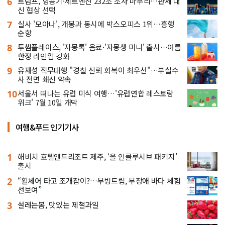
6
트럼프, 항공기·제트엔진 232조 조사 마무리…관세 대
신 협상 선택
7
실사 '모아나', 개봉과 동시에 박스오피스 1위…흥행
순항
8
투썸플레이스, '자몽톡' 음료·'자몽생 미니' 출시…여름
한정 라인업 강화
9
유재성 직무대행 "경찰 신뢰 회복이 최우선"…부실수
사 전면 쇄신 약속
10
서울서 떠나는 유럽 미식 여행…'유럽연합 레스토랑
위크' 7월 10일 개막
여행&푸드 인기기사
1
해비치 호텔앤드리조트 제주, ‘올 인클루시브 패키지’
출시
2
“휠체어 타고 조개잡이?…무빙트립, 무장애 바다 체험
선보여”
3
설레는봄, 맛있는 제철과일