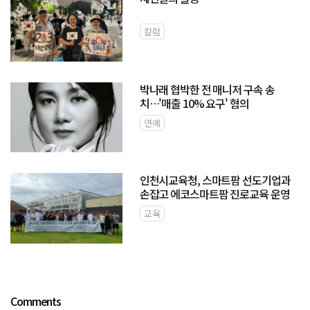
칼럼
박나래 협박한 전 매니저 구속 송
치…'매출 10% 요구' 혐의
연예
인천시교육청, 스마트팜 선도기업과
손잡고 에코스마트팜 진로교육 운영
교육
Comments