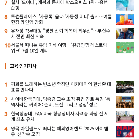
7
실사 '모아나', 개봉과 동시에 박스오피스 1위…흥행
순항
8
투썸플레이스, '자몽톡' 음료·'자몽생 미니' 출시…여름
한정 라인업 강화
9
유재성 직무대행 "경찰 신뢰 회복이 최우선"…부실수
사 전면 쇄신 약속
10
서울서 떠나는 유럽 미식 여행…'유럽연합 레스토랑
위크' 7월 10일 개막
교육 인기기사
1
평화를 노래하는 빈소년 합창단 아카데미의 한성환 대
표를 만나다
2
사이버한국외대, 임종령 교수 초청 취업 진로 특강 ‘통
역사라는 커리어: 준비, 도전 그리고 성장’ 성료
3
한국항공대, FAA 미국 항공정비사 자격증 과정 전 세
계 최초 유치
4
영국 아일랜드로 떠나는 해외영어캠프 ‘2025 아이맵
유’ 선착순 모집