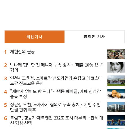
많이본 기사
최신기사
1
제헌절의 올공
2
박나래 협박한 전 매니저 구속 송치…'매출 10% 요구'
혐의
3
인천시교육청, 스마트팜 선도기업과 손잡고 에코스마
트팜 진로교육 운영
4
"제빵사 없어도 빵 판다"…냉동 베이글, 카페 신성장
품목 부상
5
장윤정 모친, 투자사기 혐의로 구속 송치…지인 수천
만원 편취 의혹
6
트럼프, 항공기·제트엔진 232조 조사 마무리…관세 대
신 협상 선택