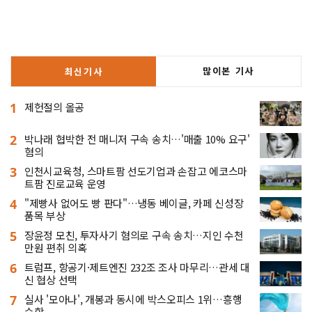
많이본 기사
최신기사
1
제헌절의 올공
2
박나래 협박한 전 매니저 구속 송치…'매출 10% 요구'
혐의
3
인천시교육청, 스마트팜 선도기업과 손잡고 에코스마
트팜 진로교육 운영
4
"제빵사 없어도 빵 판다"…냉동 베이글, 카페 신성장
품목 부상
5
장윤정 모친, 투자사기 혐의로 구속 송치…지인 수천
만원 편취 의혹
6
트럼프, 항공기·제트엔진 232조 조사 마무리…관세 대
신 협상 선택
7
실사 '모아나', 개봉과 동시에 박스오피스 1위…흥행
순항