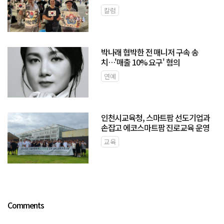
칼럼
박나래 협박한 전 매니저 구속 송
치…'매출 10% 요구' 혐의
연예
인천시교육청, 스마트팜 선도기업과
손잡고 에코스마트팜 진로교육 운영
교육
Comments