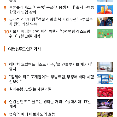
8
투썸플레이스, '자몽톡' 음료·'자몽생 미니' 출시…여름
한정 라인업 강화
9
유재성 직무대행 "경찰 신뢰 회복이 최우선"…부실수
사 전면 쇄신 약속
10
서울서 떠나는 유럽 미식 여행…'유럽연합 레스토랑
위크' 7월 10일 개막
여행&푸드 인기기사
1
해비치 호텔앤드리조트 제주, ‘올 인클루시브 패키지’
출시
2
“휠체어 타고 조개잡이?…무빙트립, 무장애 바다 체험
선보여”
3
설레는봄, 맛있는 제철과일
4
실감콘텐츠로 물드는 광화문 거리…‘광화시대’ 17일
개막
5
숲속의 버터 아보카도의 효능