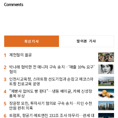
Comments
많이본 기사
최신기사
1
제헌절의 올공
2
박나래 협박한 전 매니저 구속 송치…'매출 10% 요구'
혐의
3
인천시교육청, 스마트팜 선도기업과 손잡고 에코스마
트팜 진로교육 운영
4
"제빵사 없어도 빵 판다"…냉동 베이글, 카페 신성장
품목 부상
5
장윤정 모친, 투자사기 혐의로 구속 송치…지인 수천
만원 편취 의혹
6
트럼프, 항공기·제트엔진 232조 조사 마무리…관세 대