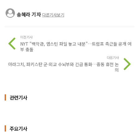
송혜라 기자
다른기사보기
이전기사
NYT "백악관, 엡스틴 파일 놓고 내분"…트럼프 측근들 공개 여
부 충돌
다음기사
아라그치, 파키스탄 군·외교 수뇌부와 긴급 통화…중동 휴전 논
의
관련기사
주요기사