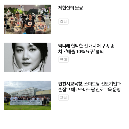
제헌절의 올공
칼럼
박나래 협박한 전 매니저 구속 송
치…'매출 10% 요구' 혐의
연예
인천시교육청, 스마트팜 선도기업과
손잡고 에코스마트팜 진로교육 운영
교육