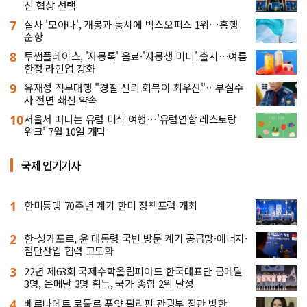
신 협상 선택
7
실사 '모아나', 개봉과 동시에 박스오피스 1위…흥행
순항
8
투썸플레이스, '자몽톡' 음료·'자몽생 미니' 출시…여름
한정 라인업 강화
9
유재성 직무대행 "경찰 신뢰 회복이 최우선"…부실수
사 전면 쇄신 약속
10
서울서 떠나는 유럽 미식 여행…'유럽연합 레스토랑
위크' 7월 10일 개막
국제 인기기사
1
한미동맹 70주년 계기 한미 정책포럼 개최
2
한-싱가포르, 윤 대통령 국빈 방문 계기 공급망·에너지·
첨단산업 협력 고도화
3
22년 제63회 국제수학올림피아드 한국대표단 금메달
3명, 은메달 3명 획득, 국가 종합 2위 달성
4
베르나데트 로물로 푸얏 필리핀 관광부 장관 방한